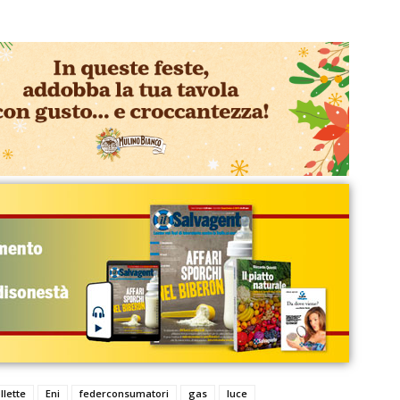
llette
Eni
federconsumatori
gas
luce