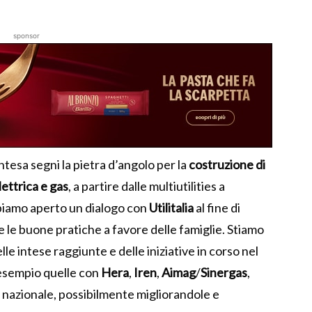
sponsor
tesa segni la pietra d’angolo per la
costruzione di
lettrica e gas
, a partire dalle multiutilities a
bbiamo aperto un dialogo con
Utilitalia
al fine di
 le buone pratiche a favore delle famiglie. Stiamo
le intese raggiunte e delle iniziative in corso nel
d esempio quelle con
Hera
,
Iren
,
Aimag
/
Sinergas
,
o nazionale, possibilmente migliorandole e