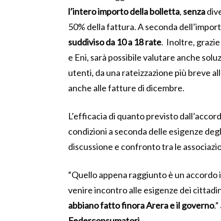
l’intero importo della bolletta
,
senza
div
50% della fattura. A seconda dell’import
suddiviso da 10 a 18 rate
. Inoltre, grazie
e Eni, sarà possibile valutare anche solu
utenti, da una rateizzazione più breve al
anche alle fatture di dicembre.
L’efficacia di quanto previsto dall’accord
condizioni a seconda delle esigenze degl
discussione e confronto tra le associazio
“Quello appena raggiunto è un accordo 
venire incontro alle esigenze dei cittadin
abbiano fatto finora Arera e il governo
.
Federconsumatori
.