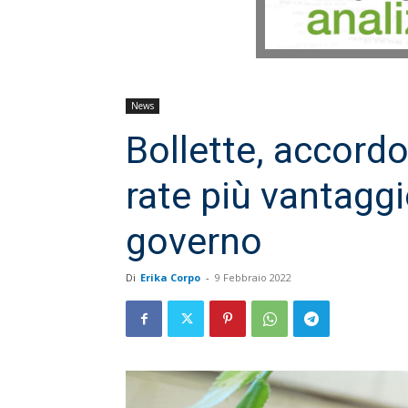
News
Bollette, accord
rate più vantaggi
governo
Di
Erika Corpo
-
9 Febbraio 2022