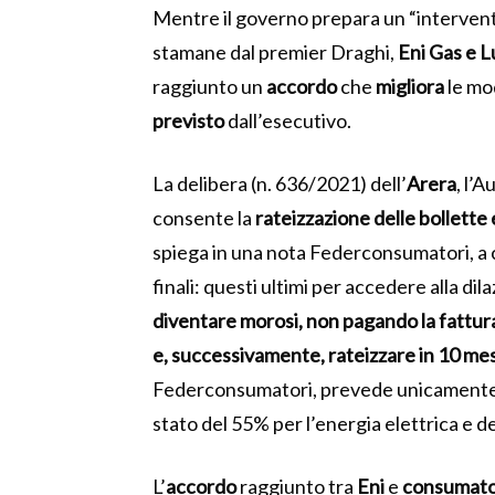
Mentre il governo prepara un “intervento
stamane dal premier Draghi,
Eni Gas e L
raggiunto un
accordo
che
migliora
le mod
previsto
dall’esecutivo.
La delibera (n. 636/2021) dell’
Arera
, l’
consente la
rateizzazione delle bollette
spiega in una nota Federconsumatori, a 
finali: questi ultimi per accedere alla d
diventare morosi, non pagando la fattura
e, successivamente, rateizzare in 10 mes
Federconsumatori, prevede unicamente l
stato del 55% per l’energia elettrica e de
L’
accordo
raggiunto tra
Eni
e
consumato