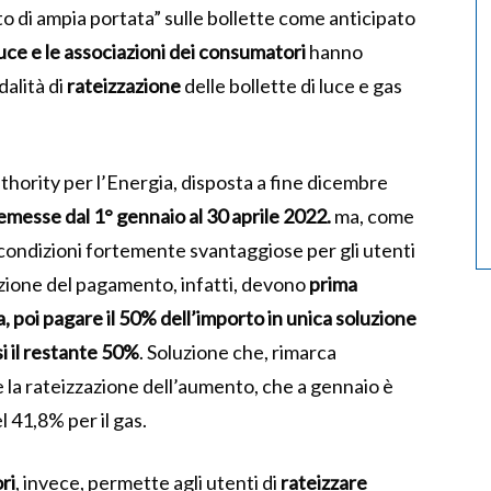
 di ampia portata” sulle bollette come anticipato
uce e le associazioni dei consumatori
hanno
alità di
rateizzazione
delle bollette di luce e gas
Authority per l’Energia, disposta a fine dicembre
 emesse dal 1° gennaio al 30 aprile 2022.
ma, come
condizioni fortemente svantaggiose per gli utenti
ilazione del pagamento, infatti, devono
prima
, poi pagare il 50% dell’importo in unica soluzione
i il restante 50%
. Soluzione che, rimarca
a rateizzazione dell’aumento, che a gennaio è
l 41,8% per il gas.
ri
, invece, permette agli utenti di
rateizzare