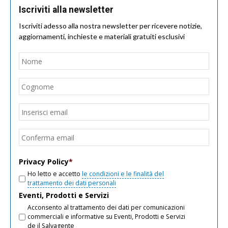
Iscriviti alla newsletter
Iscriviti adesso alla nostra newsletter per ricevere notizie,
aggiornamenti, inchieste e materiali gratuiti esclusivi
Nome
*
Nom
Cogn
Email
*
Inseri
email
Conf
email
Privacy Policy
*
Ho letto e accetto
le condizioni e le finalità del
trattamento dei dati personali
Eventi, Prodotti e Servizi
Acconsento al trattamento dei dati per comunicazioni
commerciali e informative su Eventi, Prodotti e Servizi
de il Salvagente