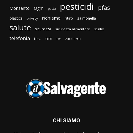
pesticidi
pfas
Monsanto
Ogm
pasta
richiamo
plastica
ritiro
salmonella
privacy
salute
sicurezza
sicurezza alimentare
studio
telefonia
tim
test
zucchero
Ue
CHI SIAMO