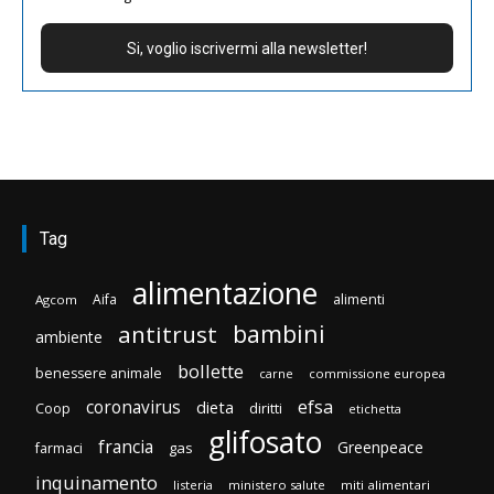
Tag
alimentazione
Aifa
alimenti
Agcom
bambini
antitrust
ambiente
bollette
benessere animale
carne
commissione europea
efsa
coronavirus
dieta
diritti
Coop
etichetta
glifosato
francia
Greenpeace
gas
farmaci
inquinamento
listeria
ministero salute
miti alimentari