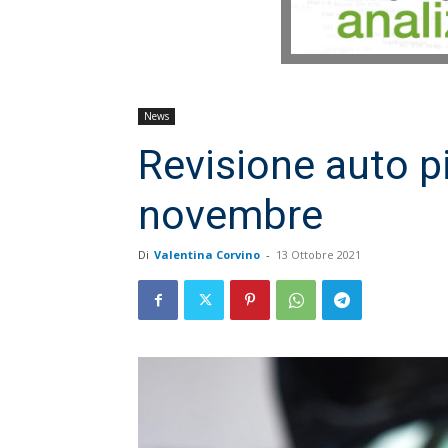
News
Revisione auto pi
novembre
Di
Valentina Corvino
-
13 Ottobre 2021