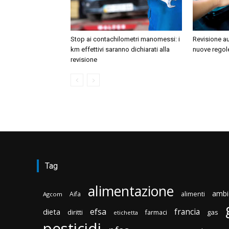
Stop ai contachilometri manomessi: i
Revisione au
km effettivi saranno dichiarati alla
nuove regol
revisione
Tag
alimentazione
ambi
Aifa
alimenti
Agcom
efsa
francia
dieta
diritti
gas
farmaci
etichetta
pesticidi