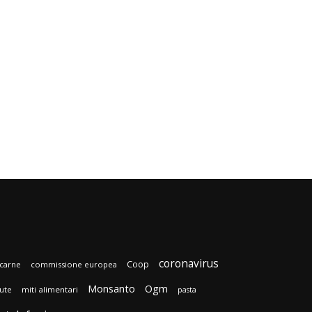
coronavirus
Coop
carne
commissione europea
Monsanto
Ogm
lute
miti alimentari
pasta