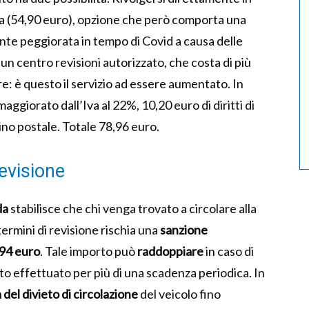
a (54,90 euro), opzione che però comporta una
ente peggiorata in tempo di Covid a causa delle
 un centro revisioni autorizzato, che costa di più
e: è questo il servizio ad essere aumentato. In
 maggiorato dall’Iva al 22%, 10,20 euro di diritti di
ino postale. Totale 78,96 euro.
evisione
da
stabilisce che chi venga trovato a circolare alla
termini di revisione rischia una
sanzione
694 euro
. Tale importo può
raddoppiare
in caso di
tato effettuato per più di una scadenza periodica. In
del divieto di circolazione
del veicolo fino