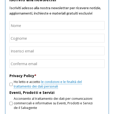
Iscriviti adesso alla nostra newsletter per ricevere notizie,
aggiornamenti, inchieste e materiali gratuiti esclusivi
Nome
*
Nom
Cogn
Email
*
Inseri
email
Conf
email
Privacy Policy
*
Ho letto e accetto
le condizioni e le finalità del
trattamento dei dati personali
Eventi, Prodotti e Servizi
Acconsento al trattamento dei dati per comunicazioni
commerciali e informative su Eventi, Prodotti e Servizi
de il Salvagente