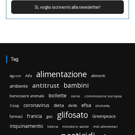
Tag
alimentazione
Aifa
alimenti
Agcom
bambini
antitrust
ambiente
bollette
benessere animale
carne
commissione europea
efsa
coronavirus
dieta
Coop
diritti
etichetta
glifosato
francia
Greenpeace
gas
farmaci
inquinamento
listeria
ministero salute
miti alimentari