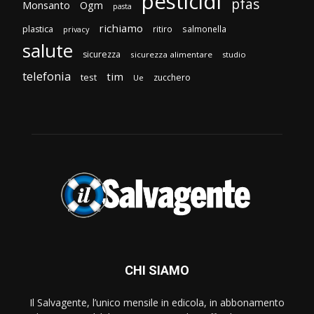
pesticidi
pfas
Monsanto
Ogm
pasta
richiamo
plastica
ritiro
salmonella
privacy
salute
sicurezza
sicurezza alimentare
studio
telefonia
tim
test
zucchero
Ue
CHI SIAMO
Il Salvagente, l’unico mensile in edicola, in abbonamento