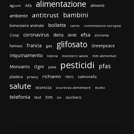
alimentazione
Aifa
alimenti
Agcom
bambini
antitrust
ambiente
bollette
benessere animale
carne
commissione europea
efsa
coronavirus
dieta
Coop
diritti
etichetta
glifosato
francia
Greenpeace
gas
farmaci
inquinamento
listeria
ministero salute
miti alimentari
pesticidi
pfas
Monsanto
Ogm
pasta
richiamo
plastica
ritiro
salmonella
privacy
salute
sicurezza
sicurezza alimentare
studio
telefonia
tim
test
zucchero
Ue