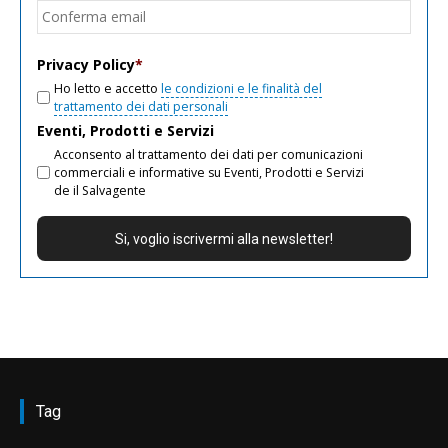
Conf
email
Privacy Policy
*
Ho letto e accetto
le condizioni e le finalità del
trattamento dei dati personali
Eventi, Prodotti e Servizi
Acconsento al trattamento dei dati per comunicazioni
commerciali e informative su Eventi, Prodotti e Servizi
de il Salvagente
Tag