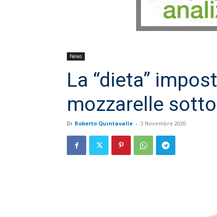
News
La “dieta” impos
mozzarelle sott
Di
Roberto Quintavalle
-
3 Novembre 2020