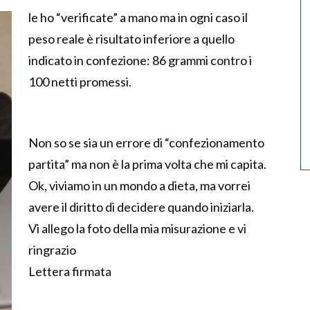
le ho “verificate” a mano ma in ogni caso il
peso reale è risultato inferiore a quello
indicato in confezione: 86 grammi contro i
100 netti promessi.
Non so se sia un errore di “confezionamento
partita” ma non è la prima volta che mi capita.
Ok, viviamo in un mondo a dieta, ma vorrei
avere il diritto di decidere quando iniziarla.
Vi allego la foto della mia misurazione e vi
ringrazio
Lettera firmata