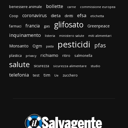
bollette
benessere animale
carne
commissione europea
efsa
coronavirus
dieta
Coop
diritti
etichetta
glifosato
francia
Greenpeace
gas
farmaci
inquinamento
listeria
ministero salute
miti alimentari
pesticidi
pfas
Monsanto
Ogm
pasta
richiamo
plastica
ritiro
salmonella
privacy
salute
sicurezza
sicurezza alimentare
studio
telefonia
tim
test
zucchero
Ue