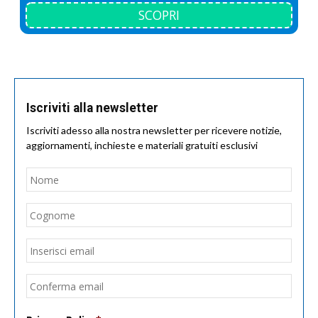
SCOPRI
Iscriviti alla newsletter
Iscriviti adesso alla nostra newsletter per ricevere notizie,
aggiornamenti, inchieste e materiali gratuiti esclusivi
Nome
*
Nom
Cogn
Email
*
Inseri
email
Conf
email