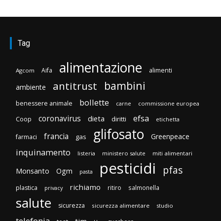
Tag
alimentazione
Aifa
alimenti
Agcom
bambini
antitrust
ambiente
bollette
benessere animale
carne
commissione europea
efsa
coronavirus
dieta
diritti
Coop
etichetta
glifosato
francia
Greenpeace
gas
farmaci
inquinamento
listeria
ministero salute
miti alimentari
pesticidi
pfas
Monsanto
Ogm
pasta
richiamo
plastica
ritiro
salmonella
privacy
salute
sicurezza
sicurezza alimentare
studio
telefonia