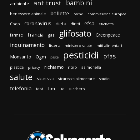
bambini
antitrust
ambiente
bollette
benessere animale
carne
commissione europea
efsa
coronavirus
dieta
diritti
Coop
etichetta
glifosato
francia
Greenpeace
gas
farmaci
inquinamento
listeria
ministero salute
miti alimentari
pesticidi
pfas
Monsanto
Ogm
pasta
richiamo
plastica
ritiro
salmonella
privacy
salute
sicurezza
sicurezza alimentare
studio
telefonia
tim
test
zucchero
Ue