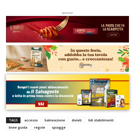
sponsor
TAGS
accesso
balneazione
divieti
lidi stabilimenti
linee guida
regole
spiagge