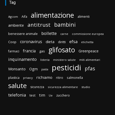
Tag
alimentazione
Aifa
alimenti
Agcom
bambini
antitrust
ambiente
bollette
benessere animale
carne
commissione europea
efsa
coronavirus
dieta
Coop
diritti
etichetta
glifosato
francia
Greenpeace
gas
farmaci
inquinamento
listeria
ministero salute
miti alimentari
pesticidi
pfas
Monsanto
Ogm
pasta
richiamo
plastica
ritiro
salmonella
privacy
salute
sicurezza
sicurezza alimentare
studio
telefonia
tim
test
zucchero
Ue