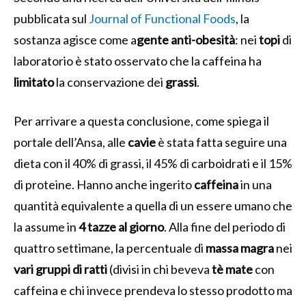
pubblicata sul
Journal of Functional Foods
, la
sostanza agisce come a
gente anti-obesità
: nei
topi
di
laboratorio è stato osservato che la caffeina ha
limitato
la conservazione dei
grassi
.
Per arrivare a questa conclusione, come spiega il
portale dell’Ansa, alle
cavie
è stata fatta seguire una
dieta con il 40% di grassi, il 45% di carboidrati e il 15%
di proteine. Hanno anche ingerito
caffeina
in una
quantità equivalente a quella di un essere umano che
la assume in
4 tazze al giorno
. Alla fine del periodo di
quattro settimane, la percentuale di
massa
magra
nei
vari gruppi di ratti
(divisi in chi beveva
tè mate
con
caffeina e chi invece prendeva lo stesso prodotto ma