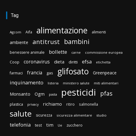
Tag
alimentazione
Aifa
alimenti
Agcom
bambini
antitrust
ambiente
bollette
benessere animale
carne
commissione europea
efsa
coronavirus
dieta
diritti
Coop
etichetta
glifosato
francia
Greenpeace
gas
farmaci
inquinamento
listeria
ministero salute
miti alimentari
pesticidi
pfas
Monsanto
Ogm
pasta
richiamo
plastica
ritiro
salmonella
privacy
salute
sicurezza
sicurezza alimentare
studio
telefonia
tim
test
zucchero
Ue