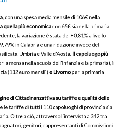
a.it
.
sa
, con una spesa media mensile di 106€ nella
ia quella più economica
con 65€ sia nella primaria
dente, la variazione è stata del +0,81% a livello
9,79% in Calabria e una riduzione invece del
asilicata, Umbria e Valle d’Aosta.
Il capoluogo più
r la mensa nella scuola dell’infanzia e la primaria),
i
nzia (132 euro mensili)
e Livorno
per la primaria
ine di Cittadinanzattiva su tariffe e qualità delle
 le tariffe di tutti i 110 capoluoghi di provincia sia
aria. Oltre a ciò, attraverso l’intervista a 342 tra
pagnatori, genitori, rappresentanti di Commissioni