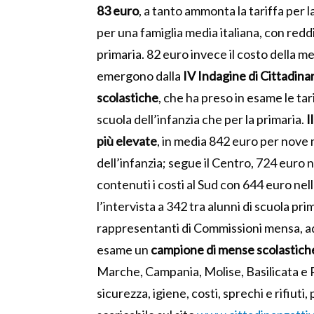
83 euro
, a tanto ammonta la tariffa per
per una famiglia media italiana, con redd
primaria. 82 euro invece il costo della me
emergono dalla
IV Indagine di Cittadinan
scolastiche
, che ha preso in esame le tari
scuola dell’infanzia che per la primaria.
I
più elevate
, in media 842 euro per nove m
dell’infanzia; segue il Centro, 724 euro n
contenuti i costi al Sud con 644 euro nell
l’intervista a 342 tra alunni di scuola pr
rappresentanti di Commissioni mensa, adde
esame un
campione di mense scolastiche
Marche, Campania, Molise, Basilicata e Pug
sicurezza, igiene, costi, sprechi e rifiuti,