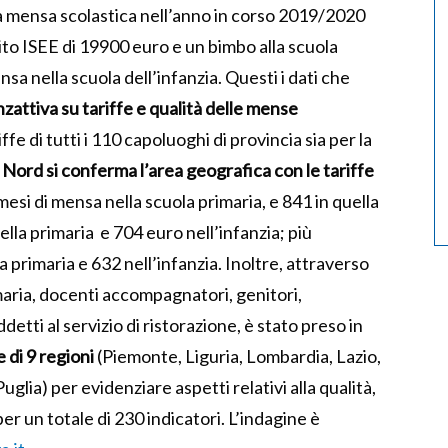
 la mensa scolastica nell’anno in corso 2019/2020
ito ISEE di 19900 euro e un bimbo alla scuola
nsa nella scuola dell’infanzia. Questi i dati che
zattiva su tariffe e qualità delle mense
ffe di tutti i 110 capoluoghi di provincia sia per la
l Nord si conferma l’area geografica con le tariffe
esi di mensa nella scuola primaria, e 841 in quella
ella primaria e 704 euro nell’infanzia; più
a primaria e 632 nell’infanzia. Inoltre, attraverso
imaria, docenti accompagnatori, genitori,
tti al servizio di ristorazione, è stato preso in
 di 9 regioni
(Piemonte, Liguria, Lombardia, Lazio,
lia) per evidenziare aspetti relativi alla qualità,
 per un totale di 230 indicatori. L’indagine è