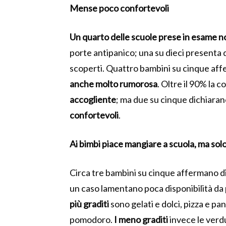
Mense poco confortevoli
Un quarto delle scuole prese in esame n
porte antipanico; una su dieci presenta di
scoperti. Quattro bambini su cinque aff
anche molto rumorosa
. Oltre il 90% la 
accogliente
; ma due su cinque dichiara
confortevoli
.
Ai bimbi piace mangiare a scuola, ma sol
Circa tre bambini su cinque affermano d
un caso lamentano poca disponibilità da p
più graditi
sono gelati e dolci, pizza e pa
pomodoro.
I meno graditi
invece le verdu