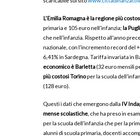
scaricabile sul sito
www.cittadinanzattiv
L’Emilia Romagna è la regione più costo
primaria e 105 euro nell’infanzia;
la Pugl
che nell’infanzia. Rispetto all’anno prece
nazionale, con l’incremento record del +
6,41% in Sardegna. Tariffa invariata in B
economico è Barletta
(32 euro mensili pe
più costosi Torino
per la scuola dell’infa
(128 euro).
Questi i dati che emergono dalla
IV Indag
mense scolastiche
, che ha preso in esame
per la scuola dell’infanzia che per la prim
alunni di scuola primaria, docenti accom