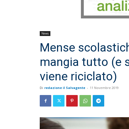
News
Mense scolastich
mangia tutto (e s
viene riciclato)
Di
redazione il Salvagente
-
11 Novembre 2019