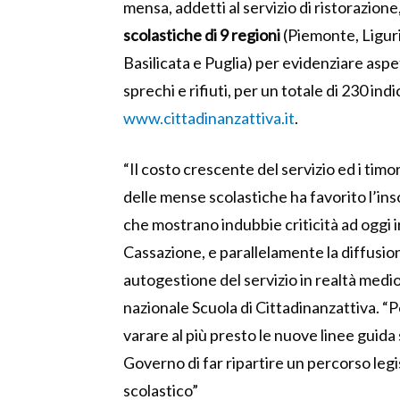
mensa, addetti al servizio di ristorazion
scolastiche di 9 regioni
(Piemonte, Ligur
Basilicata e Puglia) per evidenziare aspetti
sprechi e rifiuti, per un totale di 230 indi
www.cittadinanzattiva.it
.
“Il costo crescente del servizio ed i timo
delle mense scolastiche ha favorito l’inso
che mostrano indubbie criticità ad oggi 
Cassazione, e parallelamente la diffusion
autogestione del servizio in realtà medio
nazionale Scuola di Cittadinanzattiva. “P
varare al più presto le nuove linee guida 
Governo di far ripartire un percorso legis
scolastico”