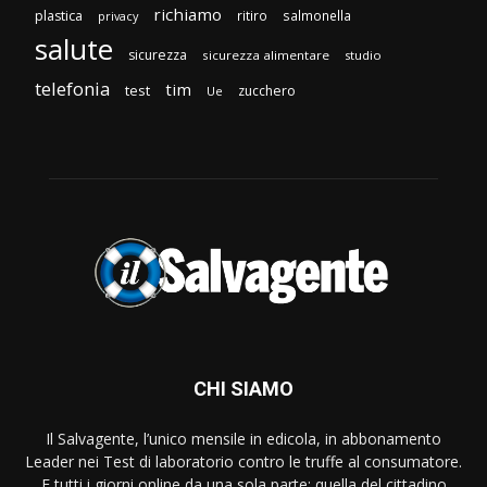
richiamo
plastica
ritiro
salmonella
privacy
salute
sicurezza
sicurezza alimentare
studio
telefonia
tim
test
zucchero
Ue
CHI SIAMO
Il Salvagente, l’unico mensile in edicola, in abbonamento
Leader nei Test di laboratorio contro le truffe al consumatore.
E tutti i giorni online da una sola parte: quella del cittadino