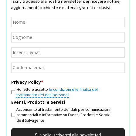
Iscriviti adesso alla nostra newsletter per ricevere notizie,
aggiornamenti, inchieste e materiali gratuiti esclusivi
Nome
*
Nom
Cogn
Email
*
Inseri
email
Conf
email
Privacy Policy
*
Ho letto e accetto
le condizioni e le finalità del
trattamento dei dati personali
Eventi, Prodotti e Servizi
Acconsento al trattamento dei dati per comunicazioni
commerciali e informative su Eventi, Prodotti e Servizi
de il Salvagente