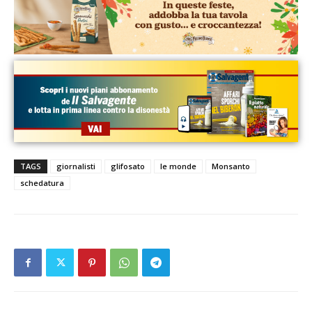
TAGS
giornalisti
glifosato
le monde
Monsanto
schedatura