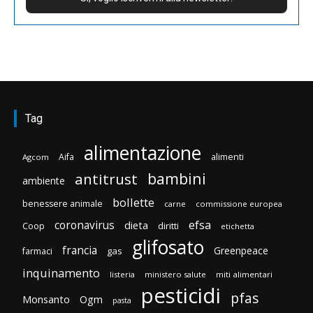
Tag
alimentazione
Aifa
alimenti
Agcom
bambini
antitrust
ambiente
bollette
benessere animale
carne
commissione europea
efsa
coronavirus
dieta
diritti
Coop
etichetta
glifosato
francia
Greenpeace
gas
farmaci
inquinamento
listeria
ministero salute
miti alimentari
pesticidi
pfas
Monsanto
Ogm
pasta