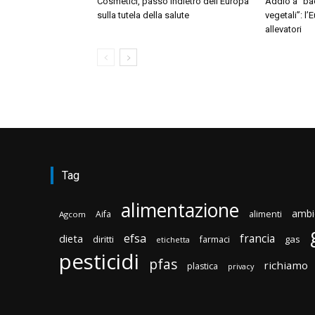
Cosmetici, passo indietro dell’Europa
Addio a “ba
sulla tutela della salute
vegetali”: l’
allevatori
Tag
alimentazione
ambi
Aifa
alimenti
Agcom
efsa
francia
dieta
diritti
gas
farmaci
etichetta
pesticidi
pfas
richiamo
plastica
privacy