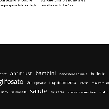
con vegano” e “costine
Stanotte torna l’ora legale: alle 2
Europa sposa la linea degli
lancette avanti di un’ora
bambini
antitrust
bollette
ente
benessere animale
glifosato
inquinamento
Greenpeace
listeria
ministero sa
salute
ritiro
salmonella
sicurezza
sicurezza alimentare
studio