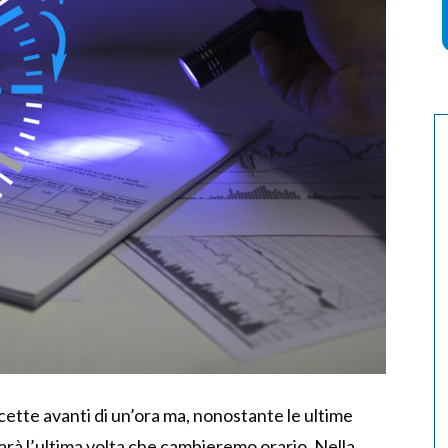
tte avanti di un’ora ma, nonostante le ultime
rà l’ultima volta che cambieremo orario. Nella