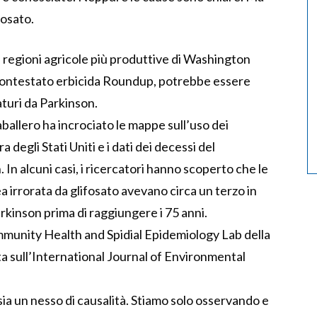
fosato.
 regioni agricole più produttive di Washington
l contestato erbicida Roundup, potrebbe essere
turi da Parkinson.
ballero ha incrociato le mappe sull’uso dei
 degli Stati Uniti e i dati dei decessi del
In alcuni casi, i ricercatori hanno scoperto che le
 irrorata da glifosato avevano circa un terzo in
arkinson prima di raggiungere i 75 anni.
ommunity Health and Spidial Epidemiology Lab della
a sull’International Journal of Environmental
sia un nesso di causalità. Stiamo solo osservando e