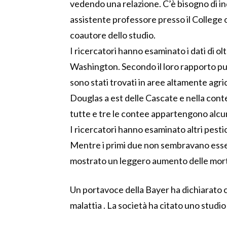
vedendo una relazione. C’è bisogno di in
assistente professore presso il College
coautore dello studio.
I ricercatori hanno esaminato i dati di o
Washington. Secondo il loro rapporto pu
sono stati trovati in aree altamente agri
Douglas a est delle Cascate e nella con
tutte e tre le contee appartengono alcuni
I ricercatori hanno esaminato altri pestic
Mentre i primi due non sembravano esser
mostrato un leggero aumento delle mor
Un portavoce della Bayer ha dichiarato ch
malattia . La società ha citato uno stud