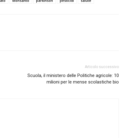
sato
Monsanto
parkinson
pesticidi
salute
Articolo successivo
Scuola, il ministero delle Politiche agricole: 10
milioni per le mense scolastiche bio