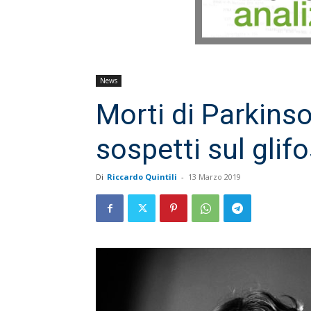
News
Morti di Parkinso
sospetti sul glif
Di
Riccardo Quintili
-
13 Marzo 2019