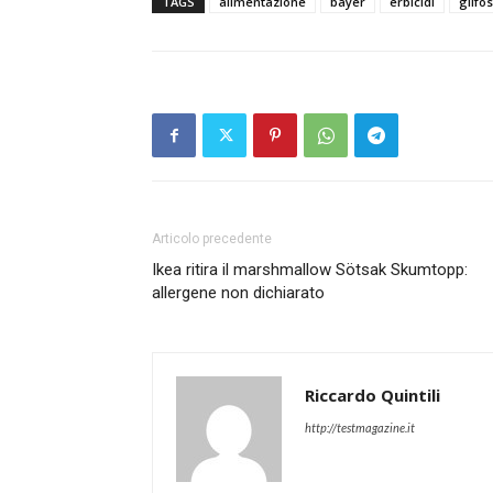
TAGS
alimentazione
bayer
erbicidi
glifo
Articolo precedente
Ikea ritira il marshmallow Sötsak Skumtopp:
allergene non dichiarato
Riccardo Quintili
http://testmagazine.it