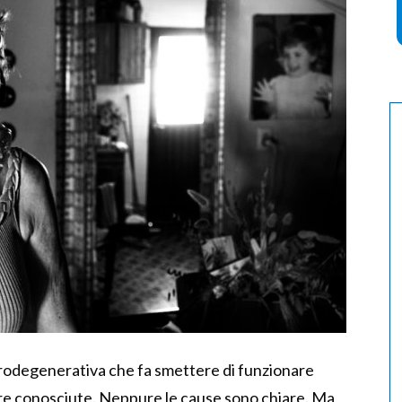
urodegenerativa che fa smettere di funzionare
re conosciute. Neppure le cause sono chiare. Ma