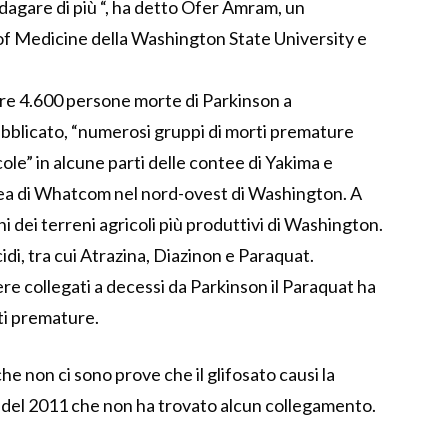
dagare di più “, ha detto Ofer Amram, un
 of Medicine della Washington State University e
ltre 4.600 persone morte di Parkinson a
bblicato, “numerosi gruppi di morti premature
cole” in alcune parti delle contee di Yakima e
tea di Whatcom nel nord-ovest di Washington. A
 dei terreni agricoli più produttivi di Washington.
idi, tra cui Atrazina, Diazinon e Paraquat.
e collegati a decessi da Parkinson il Paraquat ha
ti premature.
e non ci sono prove che il glifosato causi la
io del 2011 che non ha trovato alcun collegamento.