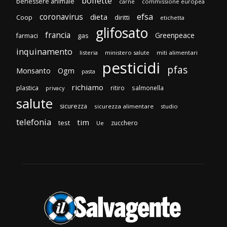
bollette
benessere animale
carne
commissione europea
efsa
coronavirus
dieta
Coop
diritti
etichetta
glifosato
francia
Greenpeace
gas
farmaci
inquinamento
listeria
ministero salute
miti alimentari
pesticidi
pfas
Monsanto
Ogm
pasta
richiamo
plastica
ritiro
salmonella
privacy
salute
sicurezza
sicurezza alimentare
studio
telefonia
tim
test
zucchero
Ue