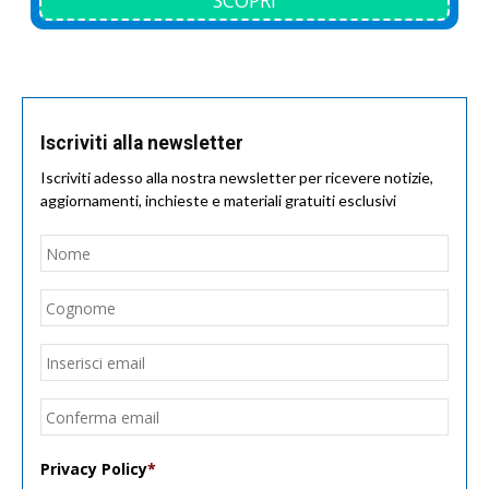
SCOPRI
Iscriviti alla newsletter
Iscriviti adesso alla nostra newsletter per ricevere notizie,
aggiornamenti, inchieste e materiali gratuiti esclusivi
Nome
*
Nom
Cogn
Email
*
Inseri
email
Conf
email
Privacy Policy
*