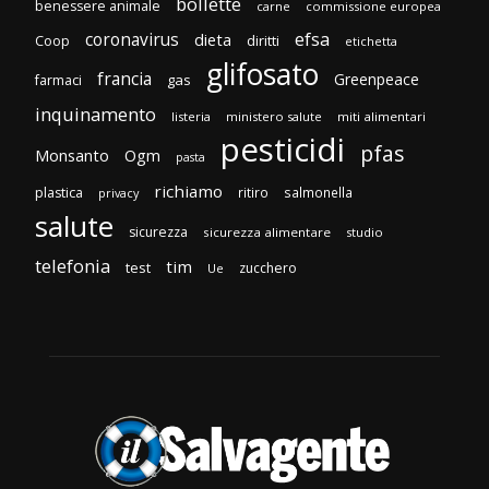
bollette
benessere animale
carne
commissione europea
efsa
coronavirus
dieta
diritti
Coop
etichetta
glifosato
francia
Greenpeace
gas
farmaci
inquinamento
listeria
ministero salute
miti alimentari
pesticidi
pfas
Monsanto
Ogm
pasta
richiamo
plastica
ritiro
salmonella
privacy
salute
sicurezza
sicurezza alimentare
studio
telefonia
tim
test
zucchero
Ue