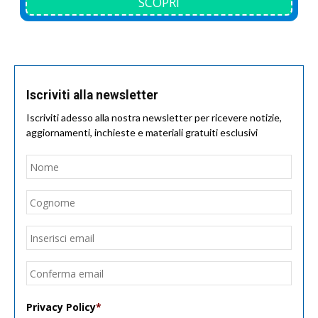
SCOPRI
Iscriviti alla newsletter
Iscriviti adesso alla nostra newsletter per ricevere notizie,
aggiornamenti, inchieste e materiali gratuiti esclusivi
Nome
*
Nom
Cogn
Email
*
Inseri
email
Conf
email
Privacy Policy
*