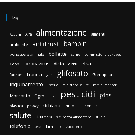
Tag
alimentazione
Aifa
alimenti
Agcom
bambini
antitrust
ambiente
bollette
benessere animale
carne
commissione europea
efsa
coronavirus
dieta
diritti
Coop
etichetta
glifosato
francia
Greenpeace
gas
farmaci
inquinamento
listeria
ministero salute
miti alimentari
pesticidi
pfas
Monsanto
Ogm
pasta
richiamo
plastica
ritiro
salmonella
privacy
salute
sicurezza
sicurezza alimentare
studio
telefonia
tim
test
zucchero
Ue