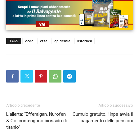
TAGS
ecdc
efsa
epidemia
listeriosi
Articolo precedente
Articolo successivo
L’allerta: “Efferalgan, Nurofen
Cumulo gratuito, l’Inps avvia il
& Co. contengono biossido di
pagamento delle pensioni
titanio”