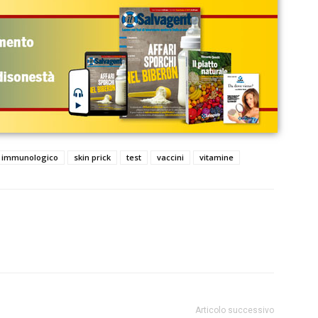
 immunologico
skin prick
test
vaccini
vitamine
Articolo successivo