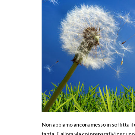
Non abbiamo ancora messo in soffitta il 
tanta. E allora via coi preparativi per un