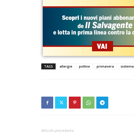
TAGS
allergie
polline
primavera
sistema
Articolo precedente