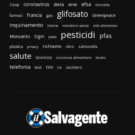
efsa
coronavirus
dieta
Coop
diritti
etichetta
glifosato
francia
Greenpeace
gas
farmaci
inquinamento
listeria
ministero salute
miti alimentari
pesticidi
pfas
Monsanto
Ogm
pasta
richiamo
plastica
ritiro
salmonella
privacy
salute
sicurezza
sicurezza alimentare
studio
telefonia
tim
test
zucchero
Ue