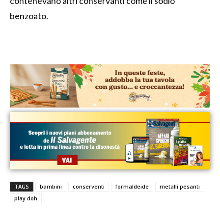
contenevano altri conservanti come il sodio
benzoato.
TAGS
bambini
conserventi
formaldeide
metalli pesanti
play doh