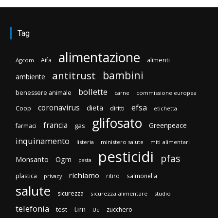
Tag
alimentazione
Aifa
alimenti
Agcom
bambini
antitrust
ambiente
bollette
benessere animale
carne
commissione europea
efsa
coronavirus
dieta
diritti
Coop
etichetta
glifosato
francia
Greenpeace
gas
farmaci
inquinamento
listeria
ministero salute
miti alimentari
pesticidi
pfas
Monsanto
Ogm
pasta
richiamo
plastica
ritiro
salmonella
privacy
salute
sicurezza
sicurezza alimentare
studio
telefonia
tim
test
zucchero
Ue