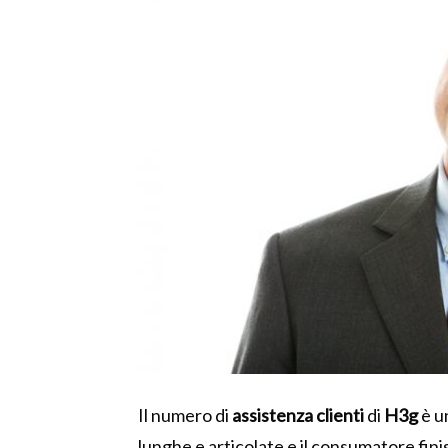
Il numero di
assistenza clienti
di
H3g
è u
lunghe e articolate e il consumatore finisc