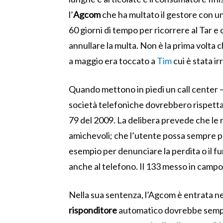
l’
Agcom
che ha multato il gestore con u
60 giorni di tempo per ricorrere al Tar 
annullare la multa. Non è la prima volta 
a maggio era toccato a
Tim
cui è stata i
Quando mettono in piedi un call center 
società telefoniche dovrebbero rispett
79 del 2009. La delibera prevede che le 
amichevoli; che l’utente possa sempre p
esempio per denunciare la perdita o il fu
anche al telefono. Il 133 messo in campo
Nella sua sentenza, l’Agcom è entrata nel
risponditore
automatico dovrebbe sem