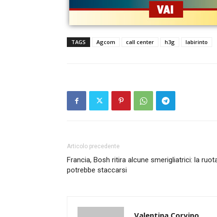
TAGS
Agcom
call center
h3g
labirinto
Articolo precedente
Francia, Bosh ritira alcune smerigliatrici: la ruot
potrebbe staccarsi
Valentina Corvino