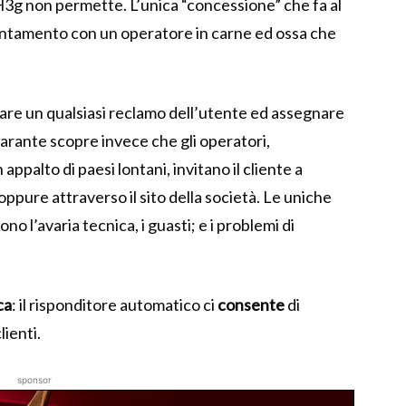
i H3g non permette. L’unica “concessione” che fa al
untamento con un operatore in carne ed ossa che
tare un qualsiasi reclamo dell’utente ed assegnare
 Garante scopre invece che gli operatori,
ppalto di paesi lontani, invitano il cliente a
ppure attraverso il sito della società. Le uniche
ono l’avaria tecnica, i guasti; e i problemi di
ca
: il risponditore automatico ci
consente
di
lienti.
sponsor