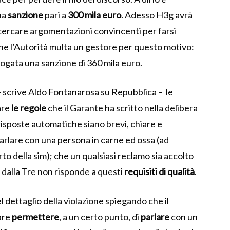
na
sanzione
pari a
300 mila euro
. Adesso H3g avrà
e cercare argomentazioni convincenti per farsi
che l’Autorità multa un gestore per questo motivo:
rrogata una sanzione di 360 mila euro.
– scrive Aldo Fontanarosa su Repubblica – le
are
le regole
che il Garante ha scritto nella delibera
risposte automatiche siano brevi, chiare e
arlare con una persona in carne ed ossa (ad
rto della sim); che un qualsiasi reclamo sia accolto
 dalla Tre non risponde a questi
requisiti di qualità
.
 dettaglio della violazione spiegando che il
pre
permettere
, a un certo punto, di
parlare
con un