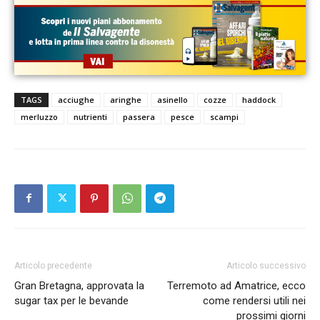
TAGS
acciughe
aringhe
asinello
cozze
haddock
merluzzo
nutrienti
passera
pesce
scampi
Articolo precedente
Articolo successivo
Gran Bretagna, approvata la
Terremoto ad Amatrice, ecco
sugar tax per le bevande
come rendersi utili nei
prossimi giorni