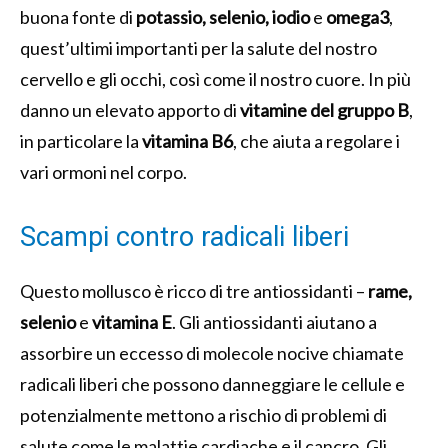
buona fonte di
potassio, selenio, iodio
e
omega3
,
quest’ultimi importanti per la salute del nostro
cervello e gli occhi, così come il nostro cuore. In più
danno un elevato apporto di
vitamine del gruppo B
,
in particolare la
vitamina B6
, che aiuta a regolare i
vari ormoni nel corpo.
Scampi contro radicali liberi
Questo mollusco è ricco di tre antiossidanti –
rame,
selenio
e
vitamina E
. Gli antiossidanti aiutano a
assorbire un eccesso di molecole nocive chiamate
radicali liberi che possono danneggiare le cellule e
potenzialmente mettono a rischio di problemi di
salute come le malattie cardiache e il cancro. Gli