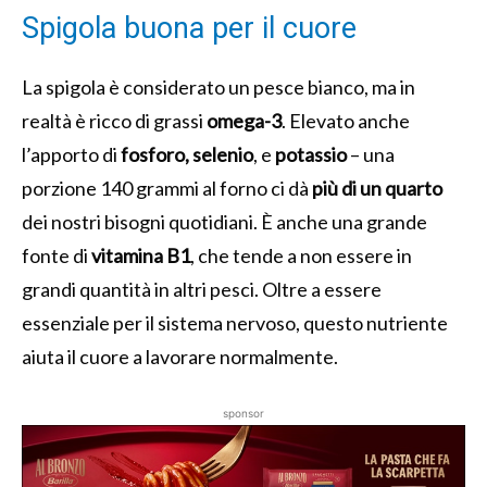
Spigola buona per il cuore
La spigola è considerato un pesce bianco, ma in
realtà è ricco di grassi
omega-3
. Elevato anche
l’apporto di
fosforo,
selenio
, e
potassio
– una
porzione 140 grammi al forno ci dà
più di un quarto
dei nostri bisogni quotidiani. È anche una grande
fonte di
vitamina B1
, che tende a non essere in
grandi quantità in altri pesci. Oltre a essere
essenziale per il sistema nervoso, questo nutriente
aiuta il cuore a lavorare normalmente.
sponsor