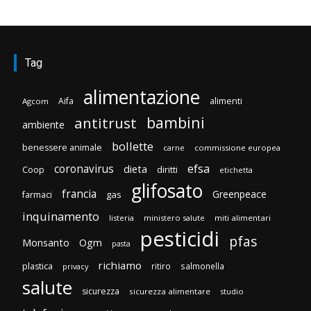
Tag
alimentazione
Aifa
alimenti
Agcom
bambini
antitrust
ambiente
bollette
benessere animale
carne
commissione europea
efsa
coronavirus
dieta
diritti
Coop
etichetta
glifosato
francia
Greenpeace
gas
farmaci
inquinamento
listeria
ministero salute
miti alimentari
pesticidi
pfas
Monsanto
Ogm
pasta
richiamo
plastica
ritiro
salmonella
privacy
salute
sicurezza
sicurezza alimentare
studio