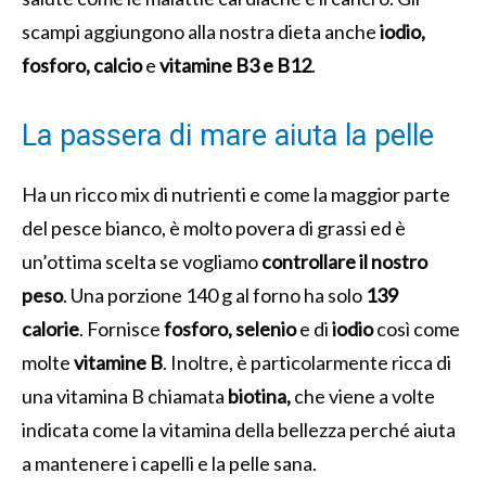
scampi aggiungono alla nostra dieta anche
iodio,
fosforo, calcio
e
vitamine B3 e B12
.
La passera di mare aiuta la pelle
Ha un ricco mix di nutrienti e come la maggior parte
del pesce bianco, è molto povera di grassi ed è
un’ottima scelta se vogliamo
controllare il nostro
peso
. Una porzione 140 g al forno ha solo
139
calorie
. Fornisce
fosforo, selenio
e di
iodio
così come
molte
vitamine B
. Inoltre, è particolarmente ricca di
una vitamina B chiamata
biotina,
che viene a volte
indicata come la vitamina della bellezza perché aiuta
a mantenere i capelli e la pelle sana.