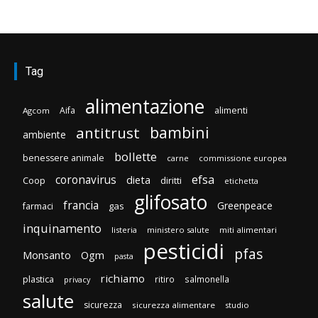
Tag
alimentazione
Aifa
alimenti
Agcom
bambini
antitrust
ambiente
bollette
benessere animale
carne
commissione europea
efsa
coronavirus
dieta
Coop
diritti
etichetta
glifosato
francia
Greenpeace
gas
farmaci
inquinamento
listeria
ministero salute
miti alimentari
pesticidi
pfas
Monsanto
Ogm
pasta
richiamo
plastica
ritiro
salmonella
privacy
salute
sicurezza
sicurezza alimentare
studio