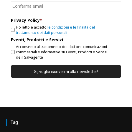
Conf
email
Privacy Policy
*
Ho letto e accetto
le condizioni e le finalità del
trattamento dei dati personali
Eventi, Prodotti e Servizi
Acconsento al trattamento dei dati per comunicazioni
commerciali e informative su Eventi, Prodotti e Servizi
de il Salvagente
Tag