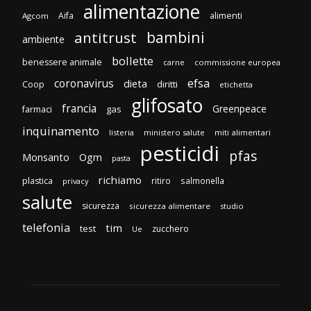
alimentazione
Aifa
alimenti
Agcom
bambini
antitrust
ambiente
bollette
benessere animale
carne
commissione europea
efsa
coronavirus
dieta
diritti
Coop
etichetta
glifosato
francia
Greenpeace
gas
farmaci
inquinamento
listeria
ministero salute
miti alimentari
pesticidi
pfas
Monsanto
Ogm
pasta
richiamo
plastica
ritiro
salmonella
privacy
salute
sicurezza
sicurezza alimentare
studio
telefonia
tim
test
zucchero
Ue