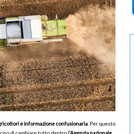
 agricoltori e informazione confusionaria
. Per questo
ciso di cambiare tutto dentro l
‘Agenzia nazionale