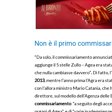
Non è il primo commissa
“Da solo, il commissariamento annunciat
aggiunge il 5 stelle Zullo – Agea era st
che nulla cambiasse davvero”
.
Di fatto, l’
2013
, mentre l’anno prima l’Agra era sta
con l’allora ministro Mario Catania, che 
direttore, sul modello dell’Agenza delle
commissariamento
“a seguito degli acc
organi di Agea”, e di “varie inadempienz