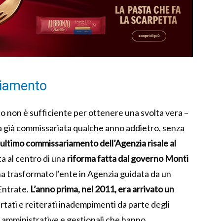
riamento
o non è sufficiente per ottenere una svolta vera –
ata già commissariata qualche anno addietro, senza
ultimo commissariamento dell’Agenzia risale al
ta al centro di una
riforma fatta dal governo Monti
ha trasformato l’ente in Agenzia guidata da un
 Entrate.
L’anno prima, nel 2011, era arrivato un
ertati e reiterati inadempimenti da parte degli
e amministrative e gestionali che hanno