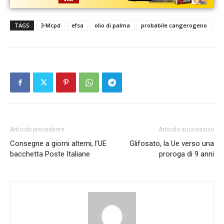
TAGS
3-Mcpd
efsa
olio di palma
probabile cangerogeno
Articolo precedente
Articolo successivo
Consegne a giorni alterni, l’UE
Glifosato, la Ue verso una
bacchetta Poste Italiane
proroga di 9 anni