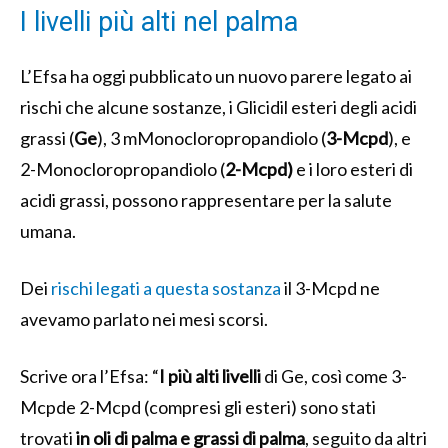
I livelli più alti nel palma
L’Efsa ha oggi pubblicato un nuovo parere legato ai
rischi che alcune sostanze, i G
licidil esteri degli acidi
grassi (
Ge
), 3 mMonocloropropandiolo (
3-Mcpd
), e
2-Monocloropropandiolo (
2-Mcpd)
e i loro esteri di
acidi grassi, possono rappresentare per la salute
umana.
Dei
rischi legati a questa sostanza
il 3-Mcpd ne
avevamo parlato nei mesi scorsi.
Scrive ora l’Efsa: “
I più alti livelli
di Ge, così come 3-
Mcpde 2-Mcpd (compresi gli esteri) sono stati
trovati
in oli di palma e grassi di palma
, seguito da altri