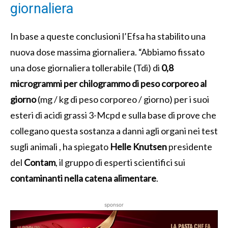
giornaliera
In base a queste conclusioni l’Efsa ha stabilito una
nuova dose massima giornaliera.
“Abbiamo fissato
una dose giornaliera tollerabile (Tdi) di
0,8
microgrammi per chilogrammo di peso corporeo al
giorno
(mg / kg di peso corporeo / giorno) per i suoi
esteri di acidi grassi 3-Mcpd e sulla base di prove che
collegano questa sostanza a danni agli organi nei test
sugli animali
, ha spiegato
Helle Knutsen
presidente
del
Contam
, il
gruppo di esperti scientifici sui
contaminanti nella catena alimentare
.
sponsor