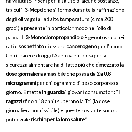
ha valutato i rischi per la salute di alcune sostanze,
tra cui il
3-Mcpd
che si forma durante la raffinazione
degli oli vegetali ad alte temperature (circa 200
gradi) e presente in particolar modo nell’olio di
palma. Il
3-Monocloropropandiolo
è genotossico nei
rati è
sospettato
di essere
cancerogeno
per l’uomo.
Con il parere di oggi l’Agenzia europea per la
sicurezza alimentare ha di fatto più che
dimezzato la
dose giornaliera amissibile
che passa
da 2 a 0,8
microgrammi
per chilogrammo di peso corporeo al
giorno. E mette
in guardia
i giovani consumatori: “
I
ragazzi
(fino a 18 anni)
superano la Tdi (la dose
giornaliera ammissibile) e queste sostante sono un
potenziale
rischio per la loro salute
“.