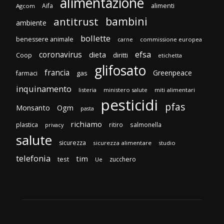
alimentazione
Aifa
alimenti
Agcom
bambini
antitrust
ambiente
bollette
benessere animale
carne
commissione europea
efsa
coronavirus
dieta
diritti
Coop
etichetta
glifosato
francia
Greenpeace
gas
farmaci
inquinamento
listeria
ministero salute
miti alimentari
pesticidi
pfas
Monsanto
Ogm
pasta
richiamo
plastica
ritiro
salmonella
privacy
salute
sicurezza
sicurezza alimentare
studio
telefonia
tim
test
zucchero
Ue