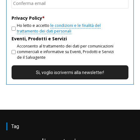
Conf
email
Privacy Policy
*
Ho letto e accetto
le condizioni e le finalità del
trattamento dei dati personali
Eventi, Prodotti e Servizi
Acconsento al trattamento dei dati per comunicazioni
commerciali e informative su Eventi, Prodotti e Servizi
de il Salvagente
Tag