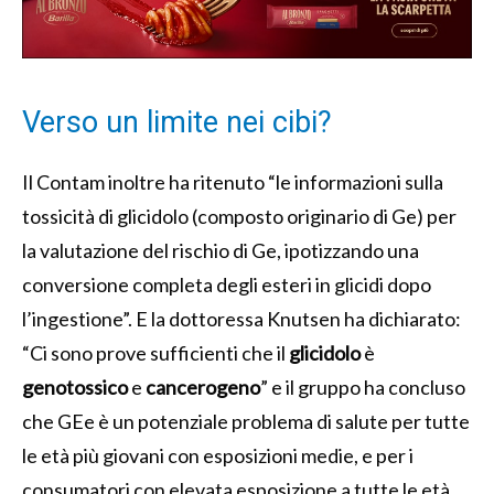
Verso un limite nei cibi?
Il Contam inoltre ha ritenuto “
le informazioni sulla
tossicità di glicidolo (composto originario di Ge) per
la valutazione del rischio di Ge, ipotizzando una
conversione completa degli esteri in glicidi dopo
l’ingestione”. E la dottoressa Knutsen ha dichiarato
:
“Ci sono prove sufficienti che il
glicidolo
è
genotossico
e
cancerogeno
” e i
l gruppo ha concluso
che GEe è un potenziale problema di salute per tutte
le età più giovani con esposizioni medie, e per i
consumatori con elevata esposizione a tutte le età.