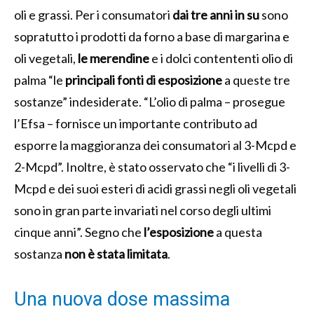
oli e grassi.
Per i consumatori
dai tre anni in su
sono
sopratutto i prodotti da forno a base di margarina e
oli vegetali,
le merendine
e i dolci contententi olio di
palma “le
principali fonti di esposizione
a queste tre
sostanze” indesiderate. “
L’olio di palma – prosegue
l’Efsa – fornisce un importante contributo ad
esporre la maggioranza dei consumatori al 3-Mcpd e
2-Mcpd”. Inoltre, è stato osservato che “i
livelli di 3-
Mcpd e dei suoi esteri di acidi grassi negli oli vegetali
sono in gran parte invariati nel corso degli ultimi
cinque anni”. Segno che
l’esposizione
a questa
sostanza
non è stata limitata
.
Una nuova dose massima