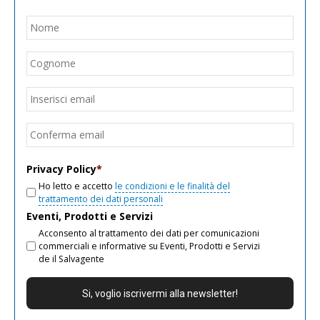
Nome
*
Nom
Cogn
Email
*
Inseri
email
Conf
email
Privacy Policy
*
Ho letto e accetto
le condizioni e le finalità del
trattamento dei dati personali
Eventi, Prodotti e Servizi
Acconsento al trattamento dei dati per comunicazioni
commerciali e informative su Eventi, Prodotti e Servizi
de il Salvagente