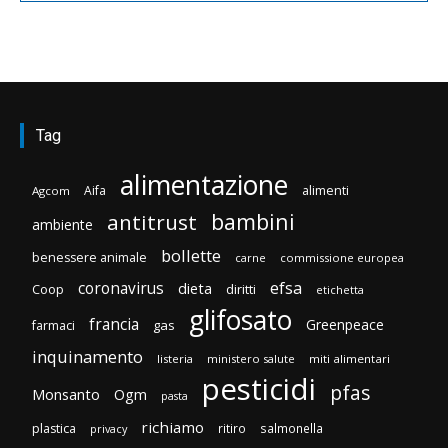
Tag
alimentazione
Aifa
alimenti
Agcom
bambini
antitrust
ambiente
bollette
benessere animale
carne
commissione europea
efsa
coronavirus
dieta
Coop
diritti
etichetta
glifosato
francia
Greenpeace
gas
farmaci
inquinamento
listeria
ministero salute
miti alimentari
pesticidi
pfas
Monsanto
Ogm
pasta
richiamo
plastica
ritiro
salmonella
privacy