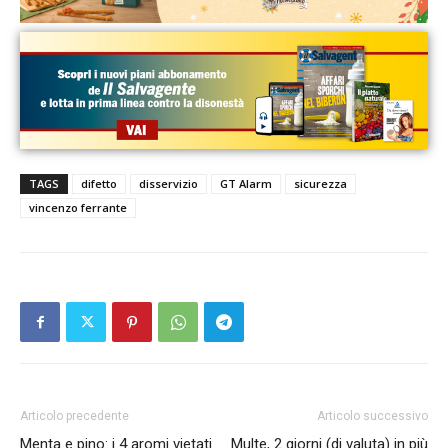
TAGS
difetto
disservizio
GT Alarm
sicurezza
vincenzo ferrante
Articolo precedente
Articolo successivo
Menta e pino: i 4 aromi vietati
Multe, 2 giorni (di valuta) in più