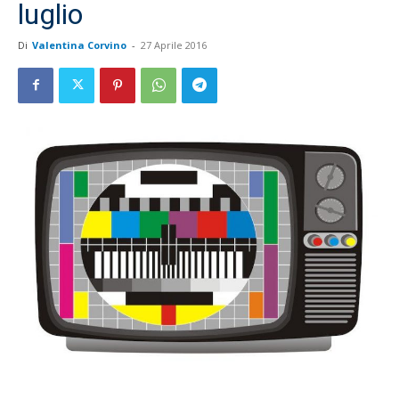
luglio
Di
Valentina Corvino
-
27 Aprile 2016