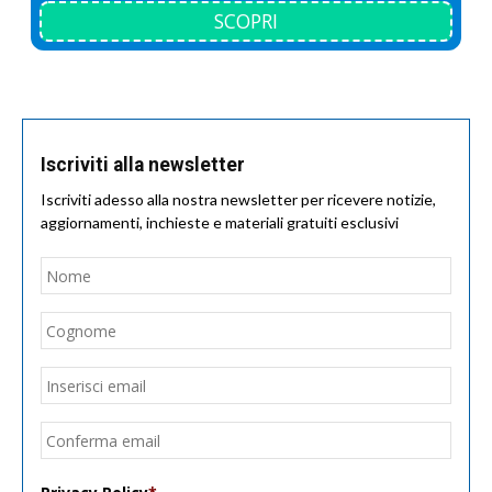
SCOPRI
Iscriviti alla newsletter
Iscriviti adesso alla nostra newsletter per ricevere notizie,
aggiornamenti, inchieste e materiali gratuiti esclusivi
Nome
*
Nom
Cogn
Email
*
Inseri
email
Conf
email