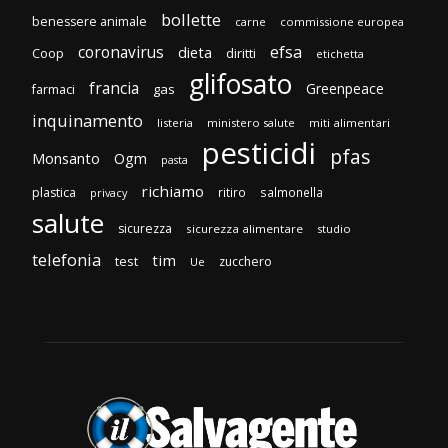
bollette
benessere animale
carne
commissione europea
efsa
coronavirus
dieta
Coop
diritti
etichetta
glifosato
francia
Greenpeace
gas
farmaci
inquinamento
listeria
ministero salute
miti alimentari
pesticidi
pfas
Monsanto
Ogm
pasta
richiamo
plastica
ritiro
salmonella
privacy
salute
sicurezza
sicurezza alimentare
studio
telefonia
tim
test
zucchero
Ue