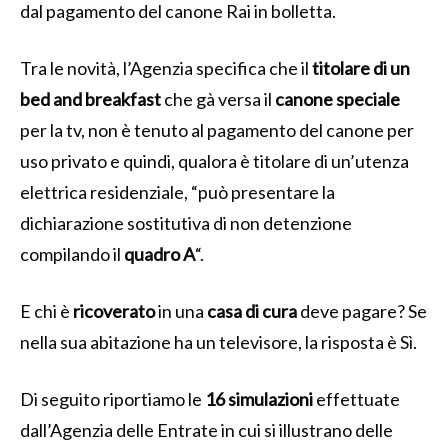
dal pagamento del canone Rai in bolletta.
Tra le novità, l’Agenzia specifica che il
titolare di un
bed and breakfast
che gà versa il
canone speciale
per la tv, non è tenuto al pagamento del canone per
uso privato e quindi, qualora è titolare di un’utenza
elettrica residenziale, “può presentare la
dichiarazione sostitutiva di non detenzione
compilando il
quadro A
“.
E chi è
ricoverato
in una
casa di cura
deve pagare? Se
nella sua abitazione ha un televisore, la risposta è Sì.
Di seguito riportiamo le
16 simulazioni
effettuate
dall’Agenzia delle Entrate in cui si illustrano delle