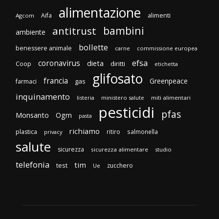
alimentazione
Aifa
alimenti
Agcom
bambini
antitrust
ambiente
bollette
benessere animale
carne
commissione europea
efsa
coronavirus
dieta
diritti
Coop
etichetta
glifosato
francia
Greenpeace
gas
farmaci
inquinamento
listeria
ministero salute
miti alimentari
pesticidi
pfas
Monsanto
Ogm
pasta
richiamo
plastica
ritiro
salmonella
privacy
salute
sicurezza
sicurezza alimentare
studio
telefonia
tim
test
zucchero
Ue