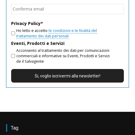
email
Conf
email
Privacy Policy
*
Ho letto e accetto
le condizioni e le finalità del
trattamento dei dati personali
Eventi, Prodotti e Servizi
Acconsento al trattamento dei dati per comunicazioni
commerciali e informative su Eventi, Prodotti e Servizi
de il Salvagente
Tag