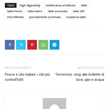
TAGS
high digestivity
intolleranza al lattosio
latte
latte fresco
latte intero
latte scremato
latte Uht
microfiltrato
parzialmente scremato
scadenza latte
Articolo precedente
Articolo successivo
Pesce e olio italiani: i cibi più
Terremoto: stop alle bollette di
contraffatti
luce, gas e acqua