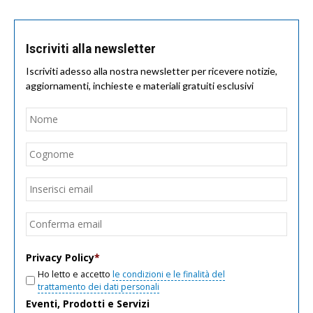
Iscriviti alla newsletter
Iscriviti adesso alla nostra newsletter per ricevere notizie,
aggiornamenti, inchieste e materiali gratuiti esclusivi
Nome
*
Nom
Cogn
Email
*
Inseri
email
Conf
email
Privacy Policy
*
Ho letto e accetto
le condizioni e le finalità del
trattamento dei dati personali
Eventi, Prodotti e Servizi