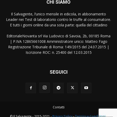
CHI SIAMO
Il Salvagente, l’unico mensile in edicola, in abbonamento
Leader nei Test di laboratorio contro le truffe al consumatore.
E tutti i giorni online da una sola parte: quella del cittadino
EditorialeNovanta srl Via Ludovico di Savoia, 2b, 00185 Roma
| P.IVA 12865661008 Amministratore unico: Matteo Fago
Registrazione Tribunale di Roma: 149/2015 del 24.07.2015 |
Iscrizione ROC: n. 25400 del 12.03.2015
SEGUICI
Contatti
© Il Salvagente - 2015-2021 -
Privacy Policy
-
Termini e Condizioni
-