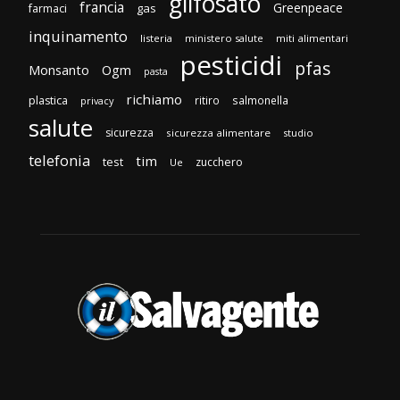
glifosato
francia
Greenpeace
gas
farmaci
inquinamento
listeria
ministero salute
miti alimentari
pesticidi
pfas
Monsanto
Ogm
pasta
richiamo
plastica
ritiro
salmonella
privacy
salute
sicurezza
sicurezza alimentare
studio
telefonia
tim
test
zucchero
Ue