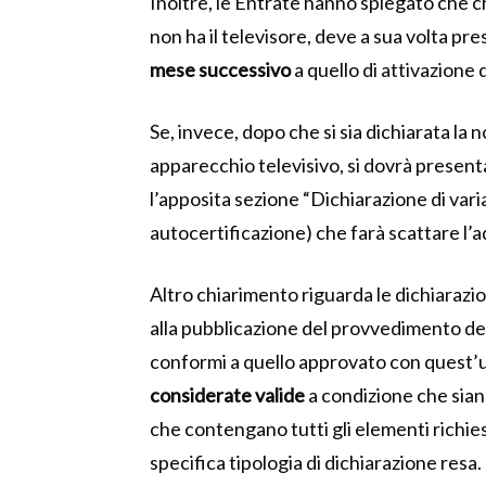
Inoltre, le Entrate hanno spiegato che ch
non ha il televisore, deve a sua volta pre
mese successivo
a quello di attivazione 
Se, invece, dopo che si sia dichiarata la 
apparecchio televisivo, si dovrà presen
l’apposita sezione “Dichiarazione di vari
autocertificazione) che farà scattare l’
Altro chiarimento riguarda le dichiaraz
alla pubblicazione del provvedimento del
conformi a quello approvato con quest’u
considerate valide
a condizione che sian
che contengano tutti gli elementi richies
specifica tipologia di dichiarazione resa.