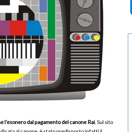
ne l’esonero dal pagamento del canone Rai
. Sul sito
dicata al canone, è stato predisposto infatti il