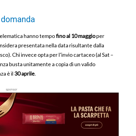
la domanda
à telematica hanno tempo
fino al 10 maggio
per
onsidera presentata nella data risultante dalla
isco). Chi invece opta per l’invio cartaceo (al Sat –
nza busta unitamente a copia di un valido
a è il
30 aprile
.
sponsor