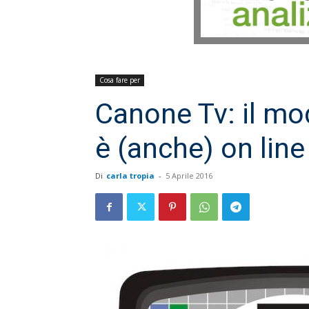
Cosa fare per
Canone Tv: il mo
è (anche) on line
Di
carla tropia
-
5 Aprile 2016