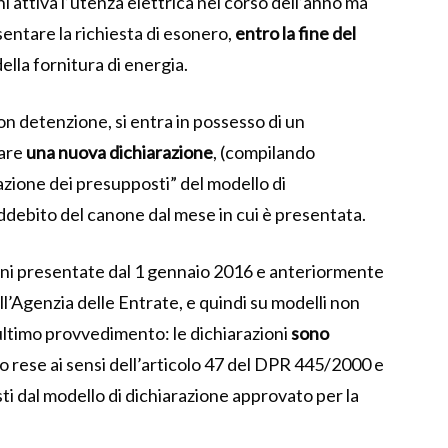
i attiva l’utenza elettrica nel corso dell’anno ma
sentare la richiesta di esonero,
entro la fine del
della fornitura di energia.
non detenzione, si entra in possesso di un
tare
una nuova dichiarazione
, (compilando
azione dei presupposti” del modello di
addebito del canone dal mese in cui è presentata.
ioni presentate dal 1 gennaio 2016 e anteriormente
l’Agenzia delle Entrate, e quindi su modelli non
ltimo provvedimento: le dichiarazioni
sono
o rese ai sensi dell’articolo 47 del DPR 445/2000 e
ti dal modello di dichiarazione approvato per la