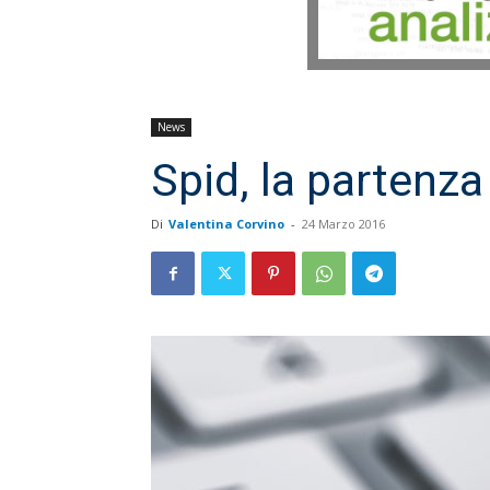
News
Spid, la partenza
Di
Valentina Corvino
-
24 Marzo 2016