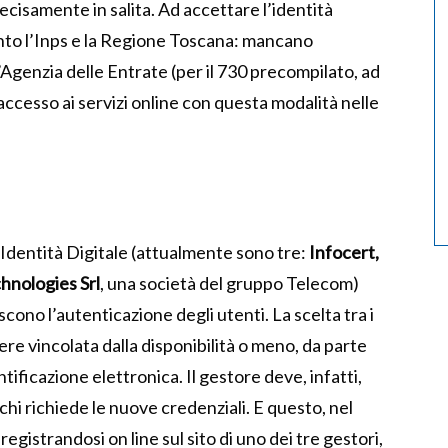
decisamente in salita. Ad accettare l’identità
mento l’Inps e la Regione Toscana: mancano
e l’Agenzia delle Entrate (per il 730 precompilato, ad
cesso ai servizi online con questa modalità nelle
i Identità Digitale (attualmente sono tre:
Infocert,
chnologies Srl
, una società del gruppo Telecom)
scono l’autenticazione degli utenti. La scelta tra i
re vincolata dalla disponibilità o meno, da parte
tificazione elettronica. Il gestore deve, infatti,
 chi richiede le nuove credenziali. E questo, nel
 registrandosi on line sul sito di uno dei tre gestori,