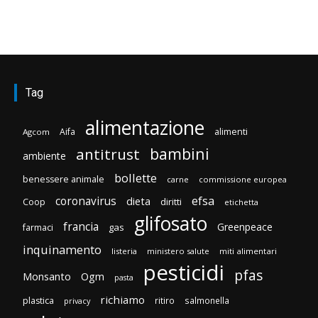
Tag
alimentazione
Aifa
alimenti
Agcom
bambini
antitrust
ambiente
bollette
benessere animale
carne
commissione europea
efsa
coronavirus
dieta
diritti
Coop
etichetta
glifosato
francia
Greenpeace
gas
farmaci
inquinamento
listeria
ministero salute
miti alimentari
pesticidi
pfas
Monsanto
Ogm
pasta
richiamo
plastica
ritiro
salmonella
privacy