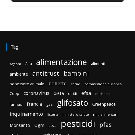
Tag
alimentazione
Aifa
alimenti
Agcom
bambini
antitrust
ambiente
bollette
benessere animale
carne
commissione europea
efsa
coronavirus
dieta
diritti
Coop
etichetta
glifosato
francia
Greenpeace
gas
farmaci
inquinamento
listeria
ministero salute
miti alimentari
pesticidi
pfas
Monsanto
Ogm
pasta