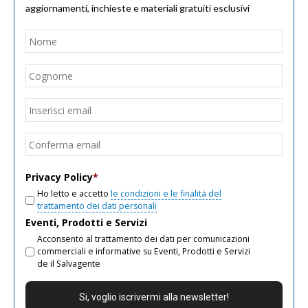
aggiornamenti, inchieste e materiali gratuiti esclusivi
Nome
*
Nom
Cogn
Email
*
Inseri
email
Conf
email
Privacy Policy
*
Ho letto e accetto
le condizioni e le finalità del
trattamento dei dati personali
Eventi, Prodotti e Servizi
Acconsento al trattamento dei dati per comunicazioni
commerciali e informative su Eventi, Prodotti e Servizi
de il Salvagente