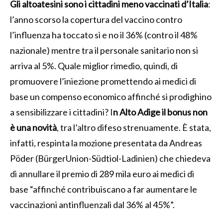
Gli altoatesini sono i cittadini meno vaccinati d’Italia
:
l’anno scorso la copertura del vaccino contro
l’influenza ha toccato sì e no il 36% (contro il 48%
nazionale) mentre tra il personale sanitario non si
arriva al 5%. Quale miglior rimedio, quindi, di
promuovere l’iniezione promettendo ai medici di
base un compenso economico affinché si prodighino
a sensibilizzare i cittadini? I
n Alto Adige il bonus non
è una novità
, tra l’altro difeso strenuamente. È stata,
infatti, respinta la mozione presentata da Andreas
Pöder (BürgerUnion-Südtiol-Ladinien) che chiedeva
di annullare il premio di 289 mila euro ai medici di
base “affinché contribuiscano a far aumentare le
vaccinazioni antinfluenzali dal 36% al 45%”.