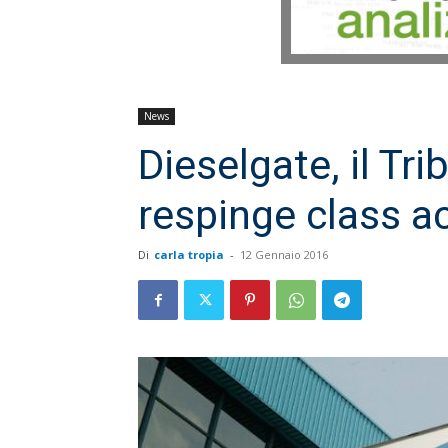
News
Dieselgate, il Tr
respinge class a
Di
carla tropia
-
12 Gennaio 2016