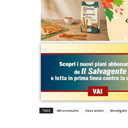
TAGS
Altroconsumo
class action
dieselgate