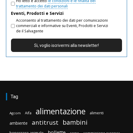
Ho letto e accetto
le condizioni e le finalità del
trattamento dei dati personali
Eventi, Prodotti e Servizi
Acconsento al trattamento dei dati per comunicazioni
commerciali e informative su Eventi, Prodotti e Servizi
de il Salvagente
Tag
alimentazione
Aifa
alimenti
Agcom
bambini
antitrust
ambiente
bollette
benessere animale
carne
commissione europea