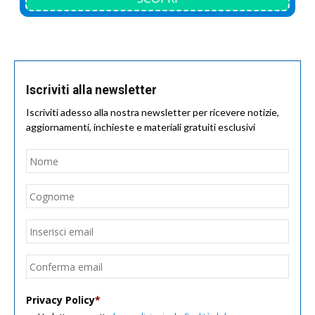
Iscriviti alla newsletter
Iscriviti adesso alla nostra newsletter per ricevere notizie,
aggiornamenti, inchieste e materiali gratuiti esclusivi
Nome
*
Nom
Cogn
Email
*
Inseri
email
Conf
email
Privacy Policy
*