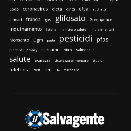
efsa
coronavirus
dieta
diritti
Coop
etichetta
glifosato
francia
Greenpeace
gas
farmaci
inquinamento
listeria
ministero salute
miti alimentari
pesticidi
pfas
Monsanto
Ogm
pasta
richiamo
plastica
ritiro
salmonella
privacy
salute
sicurezza
sicurezza alimentare
studio
telefonia
tim
test
zucchero
Ue