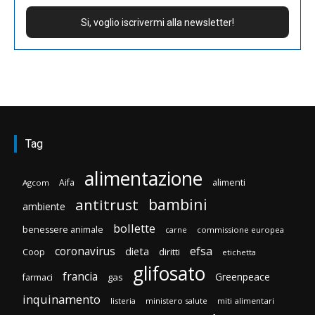
Tag
alimentazione
Aifa
alimenti
Agcom
bambini
antitrust
ambiente
bollette
benessere animale
carne
commissione europea
efsa
coronavirus
dieta
diritti
Coop
etichetta
glifosato
francia
Greenpeace
gas
farmaci
inquinamento
listeria
ministero salute
miti alimentari