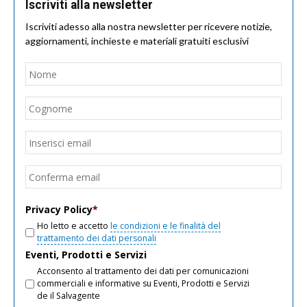
Iscriviti alla newsletter
Iscriviti adesso alla nostra newsletter per ricevere notizie,
aggiornamenti, inchieste e materiali gratuiti esclusivi
Nome
*
Nom
Cogn
Email
*
Inseri
email
Conf
email
Privacy Policy
*
Ho letto e accetto
le condizioni e le finalità del
trattamento dei dati personali
Eventi, Prodotti e Servizi
Acconsento al trattamento dei dati per comunicazioni
commerciali e informative su Eventi, Prodotti e Servizi
de il Salvagente