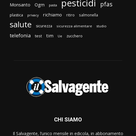
pesticidi
pfas
Monsanto
Ogm
pasta
richiamo
plastica
ritiro
salmonella
privacy
salute
sicurezza
sicurezza alimentare
studio
telefonia
tim
test
zucchero
Ue
CHI SIAMO
Il Salvagente, l’unico mensile in edicola, in abbonamento