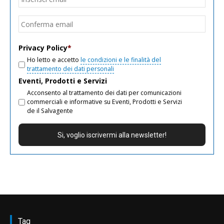
email
Conf
email
Privacy Policy
*
Ho letto e accetto
le condizioni e le finalità del
trattamento dei dati personali
Eventi, Prodotti e Servizi
Acconsento al trattamento dei dati per comunicazioni
commerciali e informative su Eventi, Prodotti e Servizi
de il Salvagente
Tag