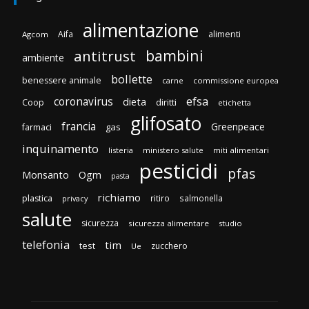
alimentazione
Aifa
alimenti
Agcom
bambini
antitrust
ambiente
bollette
benessere animale
carne
commissione europea
efsa
coronavirus
dieta
diritti
Coop
etichetta
glifosato
francia
Greenpeace
gas
farmaci
inquinamento
listeria
ministero salute
miti alimentari
pesticidi
pfas
Monsanto
Ogm
pasta
richiamo
plastica
ritiro
salmonella
privacy
salute
sicurezza
sicurezza alimentare
studio
telefonia
tim
test
zucchero
Ue