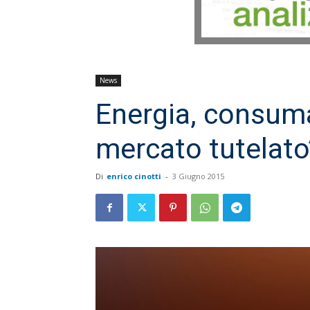
News
Energia, consuma
mercato tutelato
Di
enrico cinotti
-
3 Giugno 2015