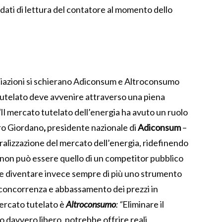
 dati di lettura del contatore al momento dello
ciazioni si schierano Adiconsum e Altroconsumo
tutelato deve avvenire attraverso una piena
“
Il mercato tutelato dell’energia ha avuto un ruolo
tro Giordano
,
presidente nazionale di
Adiconsum
–
beralizzazione del mercato dell’energia, ridefinendo
 non può essere quello di un competitor pubblico
ve diventare invece sempre di più uno strumento
 concorrenza e abbassamento dei prezzi in
mercato tutelato è
Altroconsumo
: “
Eliminare il
to davvero libero, potrebbe offrire reali