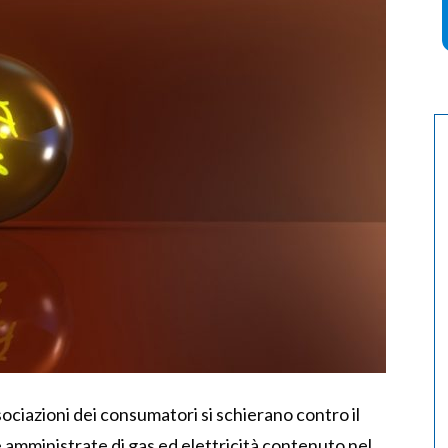
sociazioni dei consumatori si schierano contro il
e amministrate di gas ed elettricità contenuto nel