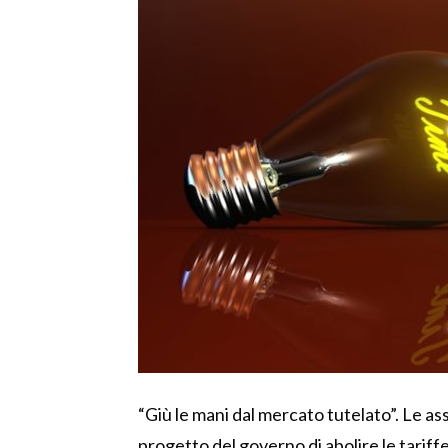
“Giù le mani dal mercato tutelato”. Le as
progetto del governo di abolire le tariff