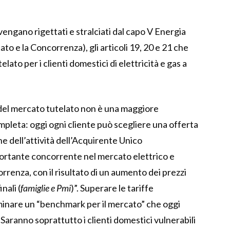
vengano rigettati e stralciati dal capo V Energia
ato e la Concorrenza), gli articoli 19, 20 e 21 che
ato per i clienti domestici di elettricità e gas a
del mercato tutelato non è una maggiore
ompleta: oggi ogni cliente può scegliere una offerta
e dell’attività dell’Acquirente Unico
ortante concorrente nel mercato elettrico e
rrenza, con il risultato di un aumento dei prezzi
nali (
famiglie e Pmi
)”. Superare le tariffe
iminare un “benchmark per il mercato” che oggi
Saranno soprattutto i clienti domestici vulnerabili