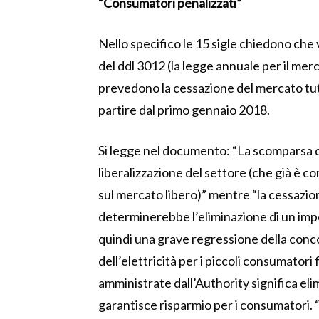
“Consumatori penalizzati”
Nello specifico le 15 sigle chiedono che 
del ddl 3012 (la legge annuale per il merc
prevedono la cessazione del mercato tutel
partire dal primo gennaio 2018.
Si legge nel documento: “La scomparsa 
liberalizzazione del settore (che già è c
sul mercato libero)” mentre “la cessazion
determinerebbe l’eliminazione di un imp
quindi una grave regressione della conco
dell’elettricità per i piccoli consumatori fi
amministrate dall’Authority significa el
garantisce risparmio per i consumatori. “