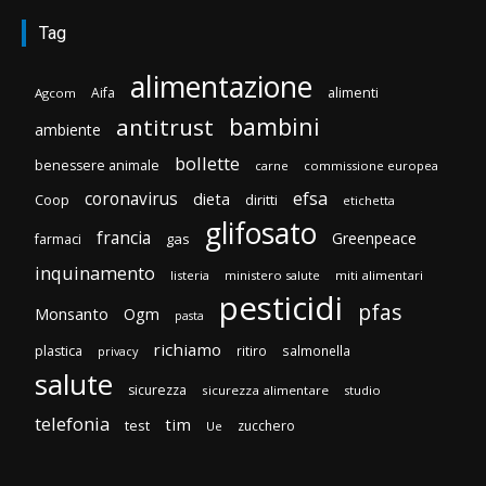
Tag
alimentazione
Aifa
alimenti
Agcom
bambini
antitrust
ambiente
bollette
benessere animale
carne
commissione europea
efsa
coronavirus
dieta
Coop
diritti
etichetta
glifosato
francia
Greenpeace
gas
farmaci
inquinamento
listeria
ministero salute
miti alimentari
pesticidi
pfas
Monsanto
Ogm
pasta
richiamo
plastica
ritiro
salmonella
privacy
salute
sicurezza
sicurezza alimentare
studio
telefonia
tim
test
zucchero
Ue