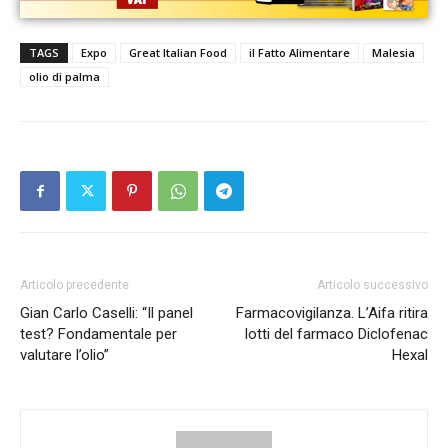
TAGS
Expo
Great Italian Food
il Fatto Alimentare
Malesia
olio di palma
Articolo precedente
Articolo successivo
Gian Carlo Caselli: “Il panel
Farmacovigilanza. L’Aifa ritira
test? Fondamentale per
lotti del farmaco Diclofenac
valutare l’olio”
Hexal