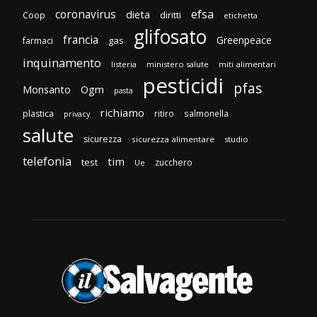
efsa
coronavirus
dieta
Coop
diritti
etichetta
glifosato
francia
Greenpeace
gas
farmaci
inquinamento
listeria
ministero salute
miti alimentari
pesticidi
pfas
Monsanto
Ogm
pasta
richiamo
plastica
ritiro
salmonella
privacy
salute
sicurezza
sicurezza alimentare
studio
telefonia
tim
test
zucchero
Ue