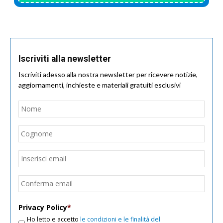
Iscriviti alla newsletter
Iscriviti adesso alla nostra newsletter per ricevere notizie,
aggiornamenti, inchieste e materiali gratuiti esclusivi
Nome
*
Nom
Cogn
Email
*
Inseri
email
Conf
email
Privacy Policy
*
Ho letto e accetto
le condizioni e le finalità del