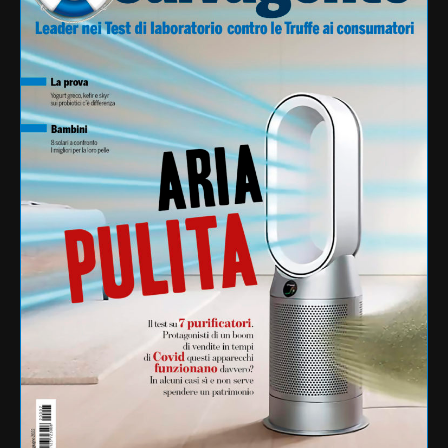
bambini
antitrust
ambiente
bollette
benessere animale
carne
commissione europea
efsa
coronavirus
dieta
diritti
Coop
etichetta
glifosato
francia
Greenpeace
gas
farmaci
inquinamento
listeria
ministero salute
miti alimentari
pesticidi
pfas
Monsanto
Ogm
pasta
richiamo
plastica
ritiro
salmonella
privacy
salute
sicurezza
sicurezza alimentare
studio
telefonia
tim
test
zucchero
Ue