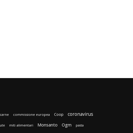
coronavirus
Coop
carne
commissione europea
Monsanto
Ogm
lute
miti alimentari
pasta