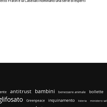
etto Fratin e la Casellati nominano una serie di esperti
bambini
antitrust
bollette
ente
benessere animale
glifosato
inquinamento
Greenpeace
listeria
ministero sa