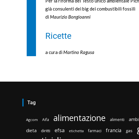
Per la riforma del Testo unico ambientale Pich
già consulenti dei big dei combustibili fossili
di
Maurizio Bongioanni
Ricette
a cura di
Martino Ragusa
Tag
alimentazione
ambi
Aifa
alimenti
Agcom
efsa
francia
dieta
diritti
gas
farmaci
etichetta