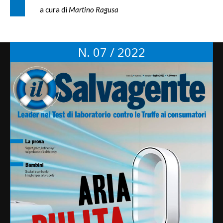
a cura di
Martino Ragusa
N. 07 / 2022
Tag
alimentazione
Aifa
alimenti
Agcom
bambini
antitrust
ambiente
bollette
benessere animale
carne
commissione europea
efsa
coronavirus
dieta
diritti
Coop
etichetta
glifosato
francia
Greenpeace
gas
farmaci
inquinamento
listeria
ministero salute
miti alimentari
pesticidi
pfas
Monsanto
Ogm
pasta
richiamo
plastica
ritiro
salmonella
privacy