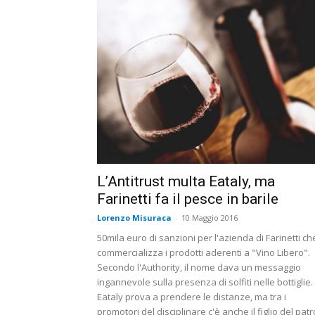
L’Antitrust multa Eataly, ma
Farinetti fa il pesce in barile
Lorenzo Misuraca
-
10 Maggio 2016
50mila euro di sanzioni per l'azienda di Farinetti ch
commercializza i prodotti aderenti a "Vino Libero".
Secondo l'Authority, il nome dava un messaggio
ingannevole sulla presenza di solfiti nelle bottiglie.
Eataly prova a prendere le distanze, ma tra i
promotori del disciplinare c'è anche il figlio del pat