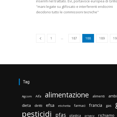
inserirli nel trattato. Evi, portavoce europea di Grillo
"mani legate su glifosato e interferenti endocrini
decidono tutto le commissioni tecniche"
...
1
187
188
189
19
Tag
alimentazione
ambi
Aifa
alimenti
Agcom
efsa
francia
dieta
diritti
gas
farmaci
etichetta
pesticidi
pfas
richiamo
plastica
privacy