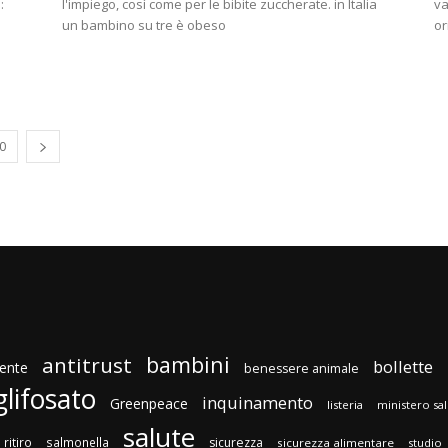
:
l'impiego, così come per le bibite zuccherate. in Italia
va
un bambino su tre è obeso
or
0
bambini
antitrust
bollette
ente
benessere animale
glifosato
inquinamento
Greenpeace
listeria
ministero sa
salute
ritiro
salmonella
sicurezza
sicurezza alimentare
studio