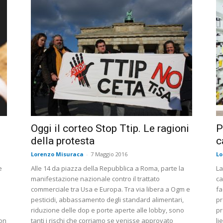
Oggi il corteo Stop Ttip. Le ragioni
P
della protesta
c
Lorenzo Misuraca
-
7 Maggio 2016
Lo
e
Alle 14 da piazza della Repubblica a Roma, parte la
La
manifestazione nazionale contro il trattato
ca
commerciale tra Usa e Europa. Tra via libera a Ogm e
fa
pesticidi, abbassamento degli standard alimentari,
pr
riduzione delle dop e porte aperte alle lobby, sono
pr
ron
tanti i rischi che corriamo se venisse approvato
li