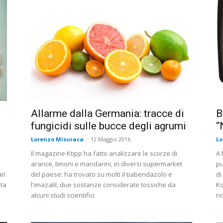
Allarme dalla Germania: tracce di
B
fungicidi sulle bucce degli agrumi
“
Lorenzo Misuraca
-
12 Maggio 2016
Lo
Il magazine Ktipp ha fatto analizzare le scorze di
A 
arance, limoni e mandarini, in diversi supermarket
pu
el
del paese: ha trovato su molti il tiabendazolo e
di
nta
l'imazalil, due sostanze considerate tossiche da
Ko
alcuni studi scientifici
ri