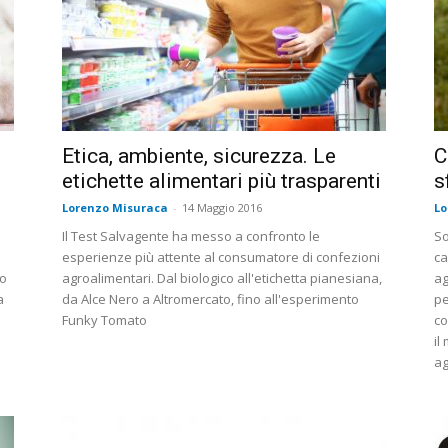
Etica, ambiente, sicurezza. Le
C
etichette alimentari più trasparenti
s
Lorenzo Misuraca
-
14 Maggio 2016
Lo
Il Test Salvagente ha messo a confronto le
So
esperienze più attente al consumatore di confezioni
ca
io
agroalimentari. Dal biologico all'etichetta pianesiana,
ag
a
da Alce Nero a Altromercato, fino all'esperimento
pe
Funky Tomato
co
il
ag