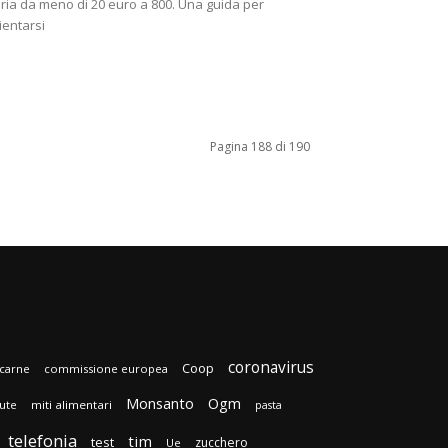
ria da meno di 20 euro a 800. Una guida per
ientarsi
Pagina 188 di 190
coronavirus
Coop
carne
commissione europea
Monsanto
Ogm
lute
miti alimentari
pasta
telefonia
tim
test
zucchero
Ue