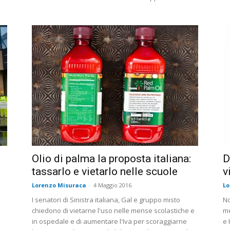
Olio di palma la proposta italiana:
D
tassarlo e vietarlo nelle scuole
v
Lorenzo Misuraca
-
4 Maggio 2016
Lo
I senatori di Sinistra italiana, Gal e gruppo misto
No
chiedono di vietarne l'uso nelle mense scolastiche e
me
in ospedale e di aumentare l'Iva per scoraggiarne
e 