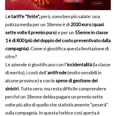
L
e tariffe “finite”,
però, sono ben più salate: una
polizza media per un 18enne è di
2020 euro
(
quasi
sette volte il premio puro
) e per un
55enne in classe
1 è di 800 (più del doppio del costo preventivato dalla
compagnia)
. Come si giustifica questa lievitazione di
cifre?
Le aziende si giustificano con l’
incidentalità
(la classe
di merito), i costi dell’
antifrode
(molto sensibili in
alcune province) e con le
spese di gestione dei
sinistri
. Tutto vero: ma resta difficile comprendere
perché un 18enne debba pagare un premio sette
volte più alto di quello che statisticamente “peserà”
sulla compagnia. In questa forbice così aperta è