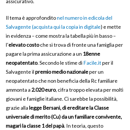
assicurativo.
Il tema è approfondito
nel numero in edicola del
Salvagente (acquista qui la copia in digitale
) e mette
in evidenza – come mostra la tabella più in basso –
l’
elevato
costo
che si trova di fronte una famiglia per
pagare la prima assicurazione a un
18enne
neopatentato
. Secondo le stime di
Facile.it
per il
Salvagente il
premio
medio nazionale
per un
neopatentato che non beneficia della Rc familiare
ammonta a
2.020 euro
, cifra troppo elevata per molti
giovani e famiglie italiane. Ci sarebbe la possibilità,
grazie alla
legge Bersani, di ereditare la Classe
universale di merito (Cu) da un familiare convivente,
magari la classe 1 del papà
. In teoria, questo