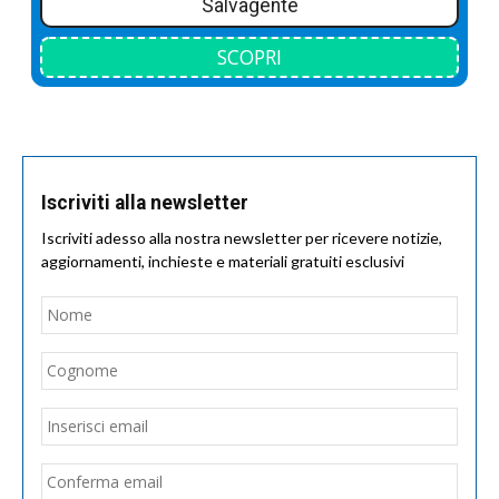
Salvagente
SCOPRI
Iscriviti alla newsletter
Iscriviti adesso alla nostra newsletter per ricevere notizie,
aggiornamenti, inchieste e materiali gratuiti esclusivi
Nome
*
Nom
Cogn
Email
*
Inseri
email
Conf