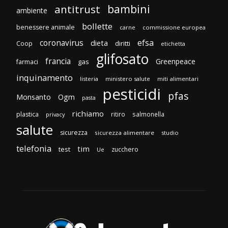
bambini
antitrust
ambiente
bollette
benessere animale
carne
commissione europea
efsa
coronavirus
dieta
diritti
Coop
etichetta
glifosato
francia
Greenpeace
gas
farmaci
inquinamento
listeria
ministero salute
miti alimentari
pesticidi
pfas
Monsanto
Ogm
pasta
richiamo
plastica
ritiro
salmonella
privacy
salute
sicurezza
sicurezza alimentare
studio
telefonia
tim
test
zucchero
Ue