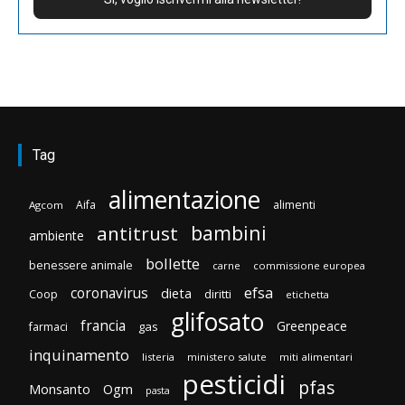
Tag
alimentazione
Aifa
alimenti
Agcom
bambini
antitrust
ambiente
bollette
benessere animale
carne
commissione europea
efsa
coronavirus
dieta
Coop
diritti
etichetta
glifosato
francia
Greenpeace
gas
farmaci
inquinamento
listeria
ministero salute
miti alimentari
pesticidi
pfas
Monsanto
Ogm
pasta