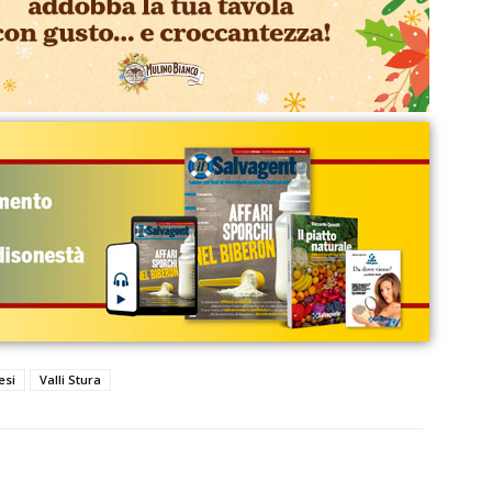
esi
Valli Stura