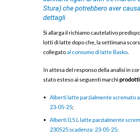
Stura) che potrebbero aver causa
dettagli
Si allarga il richiamo cautelativo predispo
lotti di latte dopo che, la settimana scor
collegato
al consumo di latte Basko
.
In attesa del responso della analisi in co
stato esteso ai seguenti marchi
prodotti
Alberti latte parzialmente scremato a
23-05-25
;
Alberti 0,5 L latte parzialmente scre
230525 scadenza: 23-05-25;