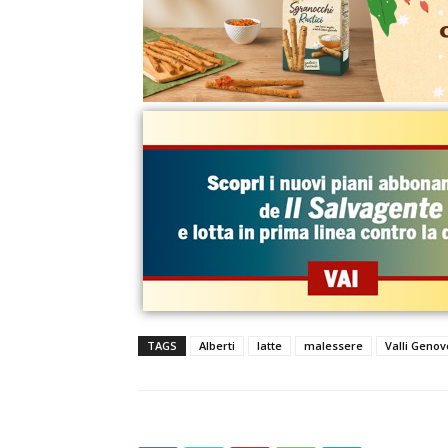
TAGS
Alberti
latte
malessere
Valli Genov